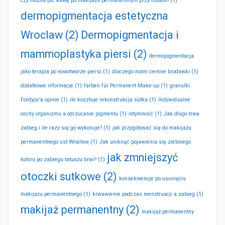
czy można pić kawę po makijażu permanentnym przy rosacei
(1)
dermopigmentacja estetyczna
Wroclaw
(2)
Dermopigmentacja i
mammoplastyka piersi
(2)
dermopigmentacja
jako terapia po nowotworze piersi
(1)
dlaczego mam ciemne brodawki
(1)
dodatkowe informacje
(1)
farben für Permanent Make-up
(1)
granulki
Fordyce’a opinie
(1)
ile kosztuje rekonstrukcja sutka
(1)
Indywidualne
cechy organizmu a odrzucanie pigmentu
(1)
intymność
(1)
Jak długo trwa
zabieg i ile razy się go wykonuje?
(1)
jak przygotować się do makijażu
permanentnego ust Wrocław
(1)
Jak uniknąć pojawienia się zielonego
jak zmniejszyć
koloru po zabiegu tatuażu brwi?
(1)
otoczki sutkowe
(2)
konsekwencje po usunięciu
makijażu permanentnego
(1)
krwawienie podczas menstruacji a zabieg
(1)
makijaż permanentny
(2)
makijaż permanentny