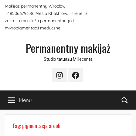
Przejdź
Makijaż permanentny Wrocław
do
+48506679358. Alesia Khakhlova - trener z
treści
zakresu makijażu permanentnego i
mikropigmentacji medycznej.
Permanentny makijaż
Studio tatuażu Millecenta
Instagram
Facebook
Sea
Menu
Tag:
pigmentacja areoli