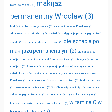
makijaż
piersi po zabiegu
(1)
permanentny Wrocław
(3)
Makijaż ust bez przerysowania
(1)
Na zdjęciu Alesya Khokhlova
(1)
odbudowa ust po tatuażu
(1)
Odpowiednia pielęgnacja po dermopigmentacji
pielęgnacja po
otoczki
(1)
permanent Make-up Breslau
(1)
makijażu permanentnym
(2)
pielęgnacja po
makijażu permanentnym przy skórze naczyniowej
(1)
pielęgnacja ust po
makijażu
(1)
Przekazanie teoretycznej i praktycznej wiedzy na temat
składu korektorów makijażu permanentnego na podstawie koła kolorów
Khokhlova
(1)
przypadek alergiczny po trzech dniach
(1)
Reakcja guzkowa
(1)
rysowanie sutka tatuażem
(1)
Sposób na większe i piękniejsze usta –
delikatna pigmentacja ust
(1)
sztuka i emocje
(1)
sztuka i medycyna
(1)
witamina C w
tatuaż areoli: ważne niuanse i konsekwencje
(1)
kosmetologii
(2)