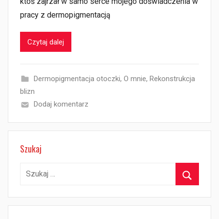
ktoś zajrzał w samo serce mojego doświadczenia w
pracy z dermopigmentacją
Czytaj dalej
Dermopigmentacja otoczki
,
O mnie
,
Rekonstrukcja
blizn
Dodaj komentarz
Szukaj
Szukaj:
Szukaj