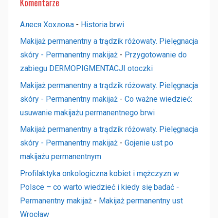
Komentarze
Алеся Хохлова
-
Historia brwi
Makijaż permanentny a trądzik różowaty. Pielęgnacja
skóry - Permanentny makijaż
-
Przygotowanie do
zabiegu DERMOPIGMENTACJI otoczki
Makijaż permanentny a trądzik różowaty. Pielęgnacja
skóry - Permanentny makijaż
-
Co ważne wiedzieć:
usuwanie makijażu permanentnego brwi
Makijaż permanentny a trądzik różowaty. Pielęgnacja
skóry - Permanentny makijaż
-
Gojenie ust po
makijażu permanentnym
Profilaktyka onkologiczna kobiet i mężczyzn w
Polsce – co warto wiedzieć i kiedy się badać -
Permanentny makijaż
-
Makijaż permanentny ust
Wrocław