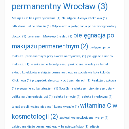
permanentny Wrocław
(3)
Makijaż ust bez przerysowania
(1)
Na zdjęciu Alesya Khokhlova
(1)
odbudowa ust po tatuażu
(1)
Odpowiednia pielęgnacja po dermopigmentacji
pielęgnacja po
otoczki
(1)
permanent Make-up Breslau
(1)
makijażu permanentnym
(2)
pielęgnacja po
makijażu permanentnym przy skórze naczyniowej
(1)
pielęgnacja ust po
makijażu
(1)
Przekazanie teoretycznej i praktycznej wiedzy na temat
składu korektorów makijażu permanentnego na podstawie koła kolorów
Khokhlova
(1)
przypadek alergiczny po trzech dniach
(1)
Reakcja guzkowa
(1)
rysowanie sutka tatuażem
(1)
Sposób na większe i piękniejsze usta –
delikatna pigmentacja ust
(1)
sztuka i emocje
(1)
sztuka i medycyna
(1)
witamina C w
tatuaż areoli: ważne niuanse i konsekwencje
(1)
kosmetologii
(2)
zabiegi kosmetologiczne twarzy
(1)
zabieg makijażu permanentnego – bezpieczeństwo
(1)
zdjęcie