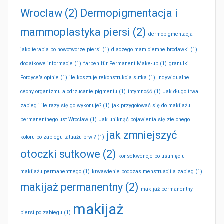
Wroclaw
(2)
Dermopigmentacja i
mammoplastyka piersi
(2)
dermopigmentacja
jako terapia po nowotworze piersi
(1)
dlaczego mam ciemne brodawki
(1)
dodatkowe informacje
(1)
farben für Permanent Make-up
(1)
granulki
Fordyce’a opinie
(1)
ile kosztuje rekonstrukcja sutka
(1)
Indywidualne
cechy organizmu a odrzucanie pigmentu
(1)
intymność
(1)
Jak długo trwa
zabieg i ile razy się go wykonuje?
(1)
jak przygotować się do makijażu
permanentnego ust Wrocław
(1)
Jak uniknąć pojawienia się zielonego
jak zmniejszyć
koloru po zabiegu tatuażu brwi?
(1)
otoczki sutkowe
(2)
konsekwencje po usunięciu
makijażu permanentnego
(1)
krwawienie podczas menstruacji a zabieg
(1)
makijaż permanentny
(2)
makijaż permanentny
makijaż
piersi po zabiegu
(1)