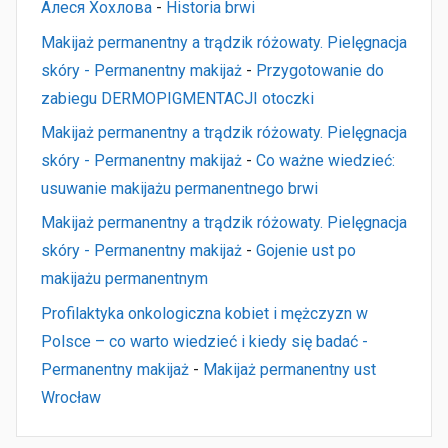
Алеся Хохлова
-
Historia brwi
Makijaż permanentny a trądzik różowaty. Pielęgnacja
skóry - Permanentny makijaż
-
Przygotowanie do
zabiegu DERMOPIGMENTACJI otoczki
Makijaż permanentny a trądzik różowaty. Pielęgnacja
skóry - Permanentny makijaż
-
Co ważne wiedzieć:
usuwanie makijażu permanentnego brwi
Makijaż permanentny a trądzik różowaty. Pielęgnacja
skóry - Permanentny makijaż
-
Gojenie ust po
makijażu permanentnym
Profilaktyka onkologiczna kobiet i mężczyzn w
Polsce – co warto wiedzieć i kiedy się badać -
Permanentny makijaż
-
Makijaż permanentny ust
Wrocław