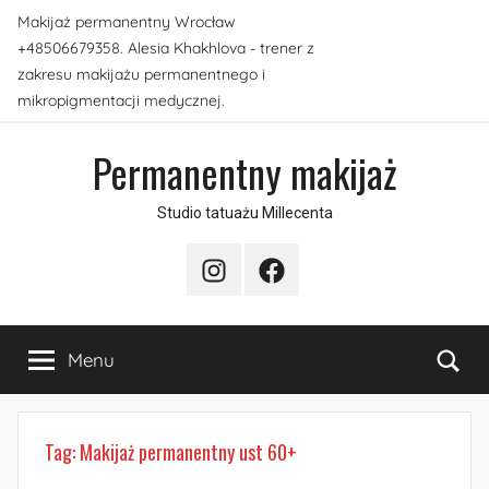
Przejdź
Makijaż permanentny Wrocław
do
+48506679358. Alesia Khakhlova - trener z
treści
zakresu makijażu permanentnego i
mikropigmentacji medycznej.
Permanentny makijaż
Studio tatuażu Millecenta
Instagram
Facebook
Sea
Menu
Tag:
Makijaż permanentny ust 60+