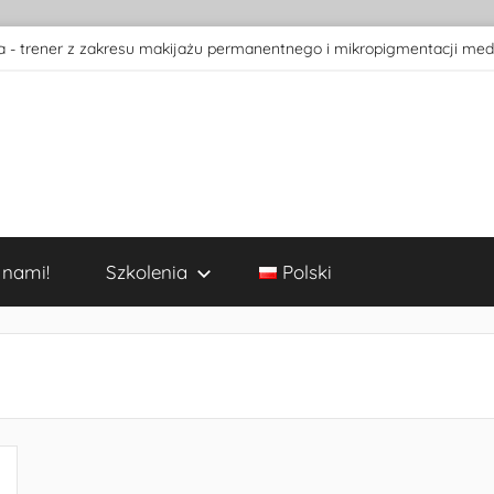
 - trener z zakresu makijażu permanentnego i mikropigmentacji med
 nami!
Szkolenia
Polski