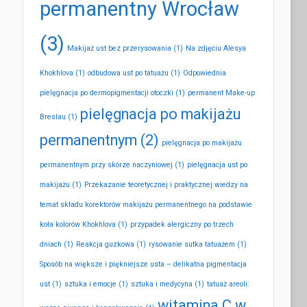
permanentny Wrocław
(3)
Makijaż ust bez przerysowania
(1)
Na zdjęciu Alesya
Khokhlova
(1)
odbudowa ust po tatuażu
(1)
Odpowiednia
pielęgnacja po dermopigmentacji otoczki
(1)
permanent Make-up
pielęgnacja po makijażu
Breslau
(1)
permanentnym
(2)
pielęgnacja po makijażu
permanentnym przy skórze naczyniowej
(1)
pielęgnacja ust po
makijażu
(1)
Przekazanie teoretycznej i praktycznej wiedzy na
temat składu korektorów makijażu permanentnego na podstawie
koła kolorów Khokhlova
(1)
przypadek alergiczny po trzech
dniach
(1)
Reakcja guzkowa
(1)
rysowanie sutka tatuażem
(1)
Sposób na większe i piękniejsze usta – delikatna pigmentacja
ust
(1)
sztuka i emocje
(1)
sztuka i medycyna
(1)
tatuaż areoli:
witamina C w