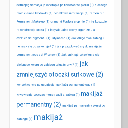
dermopigmentacja jako terapia po nowotworze piersi
(1)
dlaczego
mam ciemne brodawki
(1)
dodatkowe informacje
(1)
farben für
Permanent Make-up
(1)
granulki Fordyce’a opinie
(1)
ile kosztuje
rekonstrukcja sutka
(1)
Indywidualne cechy organizmu a
odrzucanie pigmentu
(1)
intymność
(1)
Jak długo trwa zabieg i
ile razy się go wykonuje?
(1)
jak przygotować się do makijażu
permanentnego ust Wrocław
(1)
Jak uniknąć pojawienia się
jak
zielonego koloru po zabiegu tatuażu brwi?
(1)
zmniejszyć otoczki sutkowe
(2)
konsekwencje po usunięciu makijażu permanentnego
(1)
makijaż
krwawienie podczas menstruacji a zabieg
(1)
permanentny
(2)
makijaż permanentny piersi po
makijaż
zabiegu
(1)