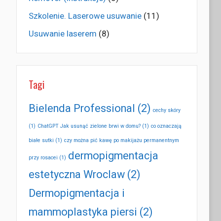
Szkolenie. Laserowe usuwanie
(11)
Usuwanie laserem
(8)
Tagi
Bielenda Professional
(2)
cechy skóry
(1)
ChatGPT Jak usunąć zielone brwi w domu?
(1)
co oznaczają
białe sutki
(1)
czy można pić kawę po makijażu permanentnym
dermopigmentacja
przy rosacei
(1)
estetyczna Wroclaw
(2)
Dermopigmentacja i
mammoplastyka piersi
(2)