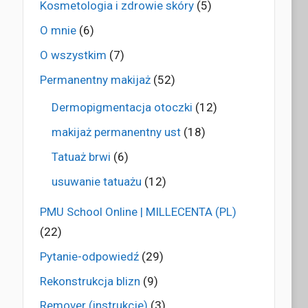
Kosmetologia i zdrowie skóry
(5)
O mnie
(6)
O wszystkim
(7)
Permanentny makijaż
(52)
Dermopigmentacja otoczki
(12)
makijaż permanentny ust
(18)
Tatuaż brwi
(6)
usuwanie tatuażu
(12)
PMU School Online | MILLECENTA (PL)
(22)
Pytanie-odpowiedź
(29)
Rekonstrukcja blizn
(9)
Remover (instrukcje)
(3)