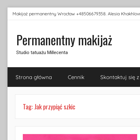
Przejdź
Makijaż permanentny Wrocław +48506679358. Alesia Khakhlova
do
treści
Permanentny makijaż
Studio tatuażu Millecenta
Strona główna
Cennik
Skontaktuj się z
Tag:
Jak przypiąć szkic