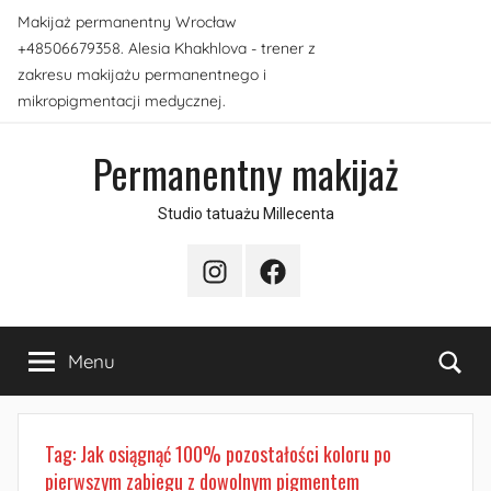
Przejdź
Makijaż permanentny Wrocław
do
+48506679358. Alesia Khakhlova - trener z
treści
zakresu makijażu permanentnego i
mikropigmentacji medycznej.
Permanentny makijaż
Studio tatuażu Millecenta
Instagram
Facebook
Sea
Menu
Tag:
Jak osiągnąć 100% pozostałości koloru po
pierwszym zabiegu z dowolnym pigmentem