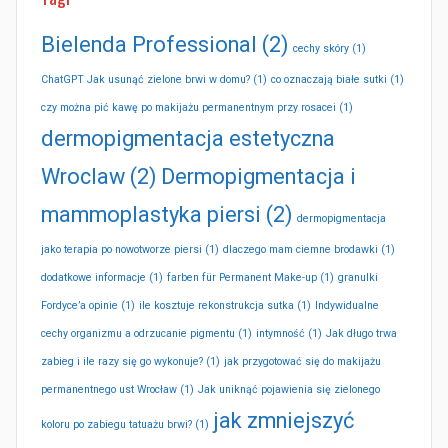
Bielenda Professional
(2)
cechy skóry
(1)
ChatGPT Jak usunąć zielone brwi w domu?
(1)
co oznaczają białe sutki
(1)
czy można pić kawę po makijażu permanentnym przy rosacei
(1)
dermopigmentacja estetyczna
Wroclaw
(2)
Dermopigmentacja i
mammoplastyka piersi
(2)
dermopigmentacja
jako terapia po nowotworze piersi
(1)
dlaczego mam ciemne brodawki
(1)
dodatkowe informacje
(1)
farben für Permanent Make-up
(1)
granulki
Fordyce’a opinie
(1)
ile kosztuje rekonstrukcja sutka
(1)
Indywidualne
cechy organizmu a odrzucanie pigmentu
(1)
intymność
(1)
Jak długo trwa
zabieg i ile razy się go wykonuje?
(1)
jak przygotować się do makijażu
permanentnego ust Wrocław
(1)
Jak uniknąć pojawienia się zielonego
jak zmniejszyć
koloru po zabiegu tatuażu brwi?
(1)