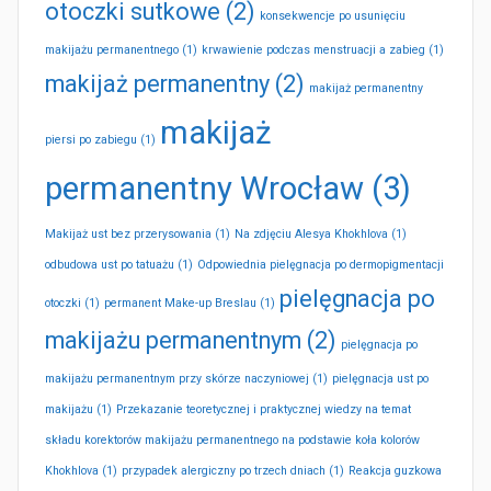
otoczki sutkowe
(2)
konsekwencje po usunięciu
makijażu permanentnego
(1)
krwawienie podczas menstruacji a zabieg
(1)
makijaż permanentny
(2)
makijaż permanentny
makijaż
piersi po zabiegu
(1)
permanentny Wrocław
(3)
Makijaż ust bez przerysowania
(1)
Na zdjęciu Alesya Khokhlova
(1)
odbudowa ust po tatuażu
(1)
Odpowiednia pielęgnacja po dermopigmentacji
pielęgnacja po
otoczki
(1)
permanent Make-up Breslau
(1)
makijażu permanentnym
(2)
pielęgnacja po
makijażu permanentnym przy skórze naczyniowej
(1)
pielęgnacja ust po
makijażu
(1)
Przekazanie teoretycznej i praktycznej wiedzy na temat
składu korektorów makijażu permanentnego na podstawie koła kolorów
Khokhlova
(1)
przypadek alergiczny po trzech dniach
(1)
Reakcja guzkowa