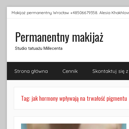
Przejdź
Makijaż permanentny Wrocław +48506679358. Alesia Khakhlova
do
treści
Permanentny makijaż
Studio tatuażu Millecenta
Strona główna
Cennik
Skontaktuj się z
Tag:
jak hormony wpływają na trwałość pigmentu