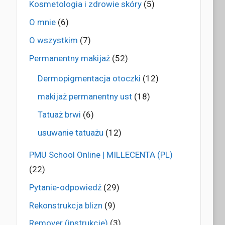
Kosmetologia i zdrowie skóry
(5)
O mnie
(6)
O wszystkim
(7)
Permanentny makijaż
(52)
Dermopigmentacja otoczki
(12)
makijaż permanentny ust
(18)
Tatuaż brwi
(6)
usuwanie tatuażu
(12)
PMU School Online | MILLECENTA (PL)
(22)
Pytanie-odpowiedź
(29)
Rekonstrukcja blizn
(9)
Remover (instrukcje)
(3)