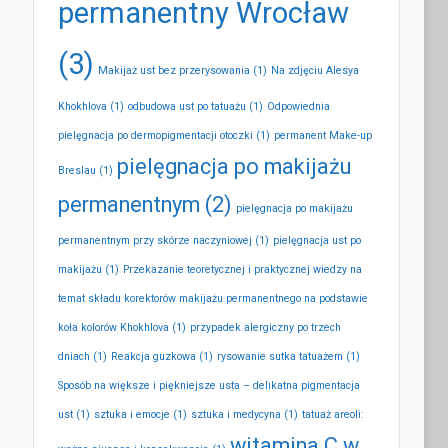
permanentny Wrocław
(3)
Makijaż ust bez przerysowania
(1)
Na zdjęciu Alesya
Khokhlova
(1)
odbudowa ust po tatuażu
(1)
Odpowiednia
pielęgnacja po dermopigmentacji otoczki
(1)
permanent Make-up
pielęgnacja po makijażu
Breslau
(1)
permanentnym
(2)
pielęgnacja po makijażu
permanentnym przy skórze naczyniowej
(1)
pielęgnacja ust po
makijażu
(1)
Przekazanie teoretycznej i praktycznej wiedzy na
temat składu korektorów makijażu permanentnego na podstawie
koła kolorów Khokhlova
(1)
przypadek alergiczny po trzech
dniach
(1)
Reakcja guzkowa
(1)
rysowanie sutka tatuażem
(1)
Sposób na większe i piękniejsze usta – delikatna pigmentacja
ust
(1)
sztuka i emocje
(1)
sztuka i medycyna
(1)
tatuaż areoli:
witamina C w