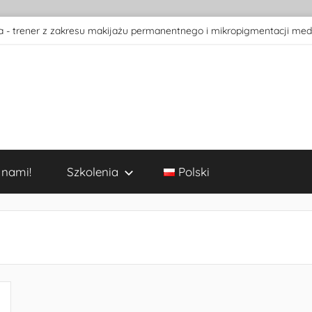
 - trener z zakresu makijażu permanentnego i mikropigmentacji med
 nami!
Szkolenia
Polski