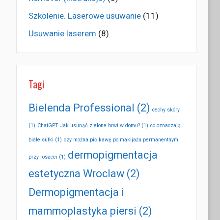
Szkolenie. Laserowe usuwanie
(11)
Usuwanie laserem
(8)
Tagi
Bielenda Professional
(2)
cechy skóry
(1)
ChatGPT Jak usunąć zielone brwi w domu?
(1)
co oznaczają
białe sutki
(1)
czy można pić kawę po makijażu permanentnym
dermopigmentacja
przy rosacei
(1)
estetyczna Wroclaw
(2)
Dermopigmentacja i
mammoplastyka piersi
(2)