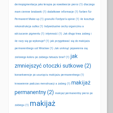
dermopigmentacja jako terapia po nowotworze piersi
(1)
dlaczego
mam ciemne brodawki
(1)
dodatkowe informacje
(1)
farben für
Permanent Make-up
(1)
granulki Fordyce’a opinie
(1)
ile kosztuje
rekonstrukcja sutka
(1)
Indywidualne cechy organizmu a
odrzucanie pigmentu
(1)
intymność
(1)
Jak długo trwa zabieg i
ile razy się go wykonuje?
(1)
jak przygotować się do makijażu
permanentnego ust Wrocław
(1)
Jak uniknąć pojawienia się
jak
zielonego koloru po zabiegu tatuażu brwi?
(1)
zmniejszyć otoczki sutkowe
(2)
konsekwencje po usunięciu makijażu permanentnego
(1)
makijaż
krwawienie podczas menstruacji a zabieg
(1)
permanentny
(2)
makijaż permanentny piersi po
makijaż
zabiegu
(1)