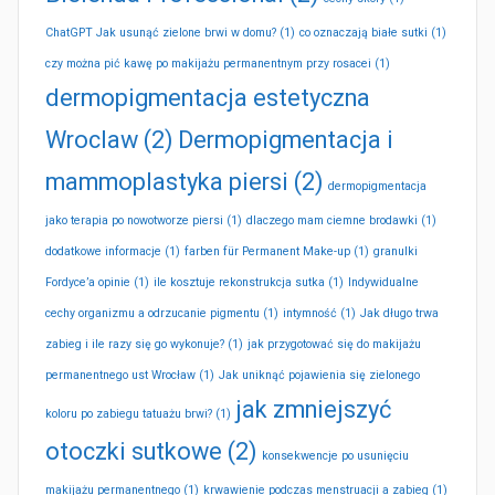
ChatGPT Jak usunąć zielone brwi w domu?
(1)
co oznaczają białe sutki
(1)
czy można pić kawę po makijażu permanentnym przy rosacei
(1)
dermopigmentacja estetyczna
Wroclaw
(2)
Dermopigmentacja i
mammoplastyka piersi
(2)
dermopigmentacja
jako terapia po nowotworze piersi
(1)
dlaczego mam ciemne brodawki
(1)
dodatkowe informacje
(1)
farben für Permanent Make-up
(1)
granulki
Fordyce’a opinie
(1)
ile kosztuje rekonstrukcja sutka
(1)
Indywidualne
cechy organizmu a odrzucanie pigmentu
(1)
intymność
(1)
Jak długo trwa
zabieg i ile razy się go wykonuje?
(1)
jak przygotować się do makijażu
permanentnego ust Wrocław
(1)
Jak uniknąć pojawienia się zielonego
jak zmniejszyć
koloru po zabiegu tatuażu brwi?
(1)
otoczki sutkowe
(2)
konsekwencje po usunięciu
makijażu permanentnego
(1)
krwawienie podczas menstruacji a zabieg
(1)