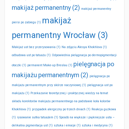
makijaż permanentny
(2)
makijaż permanentny
makijaż
piersi po zabiegu
(1)
permanentny Wrocław
(3)
Makijaż ust bez przerysowania
(1)
Na zdjęciu Alesya Khokhlova
(1)
odbudowa ust po tatuażu
(1)
Odpowiednia pielęgnacja po dermopigmentacji
pielęgnacja po
otoczki
(1)
permanent Make-up Breslau
(1)
makijażu permanentnym
(2)
pielęgnacja po
makijażu permanentnym przy skórze naczyniowej
(1)
pielęgnacja ust po
makijażu
(1)
Przekazanie teoretycznej i praktycznej wiedzy na temat
składu korektorów makijażu permanentnego na podstawie koła kolorów
Khokhlova
(1)
przypadek alergiczny po trzech dniach
(1)
Reakcja guzkowa
(1)
rysowanie sutka tatuażem
(1)
Sposób na większe i piękniejsze usta –
delikatna pigmentacja ust
(1)
sztuka i emocje
(1)
sztuka i medycyna
(1)