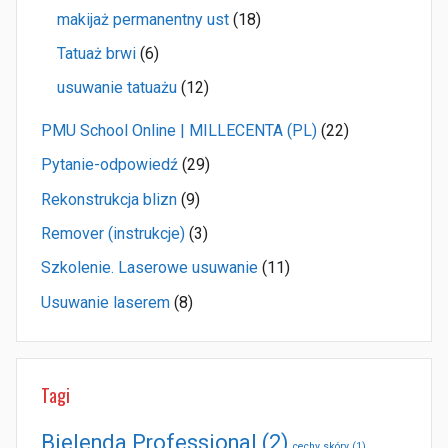
makijaż permanentny ust
(18)
Tatuaż brwi
(6)
usuwanie tatuażu
(12)
PMU School Online | MILLECENTA (PL)
(22)
Pytanie-odpowiedź
(29)
Rekonstrukcja blizn
(9)
Remover (instrukcje)
(3)
Szkolenie. Laserowe usuwanie
(11)
Usuwanie laserem
(8)
Tagi
Bielenda Professional
(2)
cechy skóry
(1)