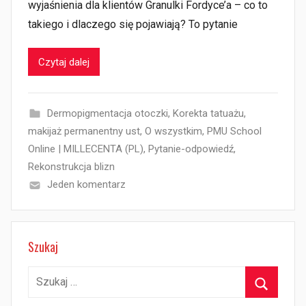
wyjaśnienia dla klientów Granulki Fordyce’a – co to
takiego i dlaczego się pojawiają? To pytanie
Czytaj dalej
Dermopigmentacja otoczki
,
Korekta tatuażu
,
makijaż permanentny ust
,
O wszystkim
,
PMU School
Online | MILLECENTA (PL)
,
Pytanie-odpowiedź
,
Rekonstrukcja blizn
Jeden komentarz
Szukaj
Szukaj: