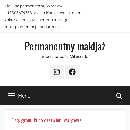
Przejdź
Makijaż permanentny Wrocław
do
+48506679358. Alesia Khakhlova - trener z
treści
zakresu makijażu permanentnego i
mikropigmentacji medycznej.
Permanentny makijaż
Studio tatuażu Millecenta
Instagram
Facebook
Sea
Menu
Tag:
granulki na czerwieni wargowej