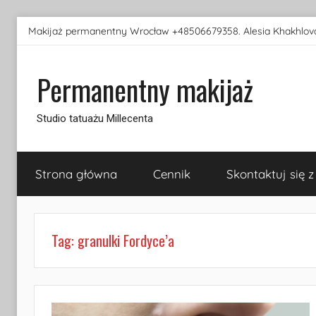
Przejdź
Makijaż permanentny Wrocław +48506679358. Alesia Khakhlova
do
treści
Permanentny makijaż
Studio tatuażu Millecenta
Strona główna
Cennik
Skontaktuj się z
Tag:
granulki Fordyce’a