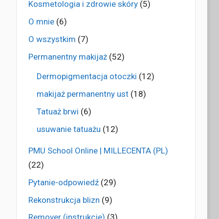
Kosmetologia i zdrowie skóry
(5)
O mnie
(6)
O wszystkim
(7)
Permanentny makijaż
(52)
Dermopigmentacja otoczki
(12)
makijaż permanentny ust
(18)
Tatuaż brwi
(6)
usuwanie tatuażu
(12)
PMU School Online | MILLECENTA (PL)
(22)
Pytanie-odpowiedź
(29)
Rekonstrukcja blizn
(9)
Remover (instrukcje)
(3)