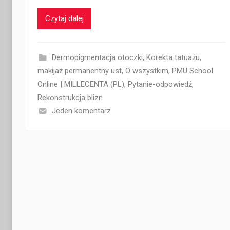
Czytaj dalej
Dermopigmentacja otoczki
,
Korekta tatuażu
,
makijaż permanentny ust
,
O wszystkim
,
PMU School
Online | MILLECENTA (PL)
,
Pytanie-odpowiedź
,
Rekonstrukcja blizn
Jeden komentarz