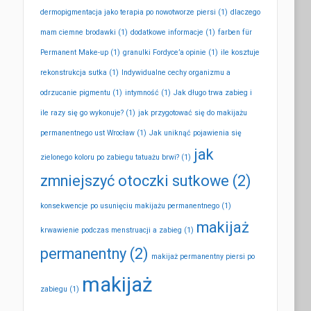
dermopigmentacja jako terapia po nowotworze piersi
(1)
dlaczego
mam ciemne brodawki
(1)
dodatkowe informacje
(1)
farben für
Permanent Make-up
(1)
granulki Fordyce’a opinie
(1)
ile kosztuje
rekonstrukcja sutka
(1)
Indywidualne cechy organizmu a
odrzucanie pigmentu
(1)
intymność
(1)
Jak długo trwa zabieg i
ile razy się go wykonuje?
(1)
jak przygotować się do makijażu
permanentnego ust Wrocław
(1)
Jak uniknąć pojawienia się
jak
zielonego koloru po zabiegu tatuażu brwi?
(1)
zmniejszyć otoczki sutkowe
(2)
konsekwencje po usunięciu makijażu permanentnego
(1)
makijaż
krwawienie podczas menstruacji a zabieg
(1)
permanentny
(2)
makijaż permanentny piersi po
makijaż
zabiegu
(1)