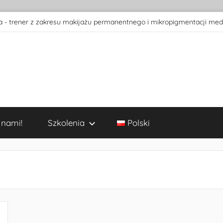
 - trener z zakresu makijażu permanentnego i mikropigmentacji med
 nami!
Szkolenia
Polski