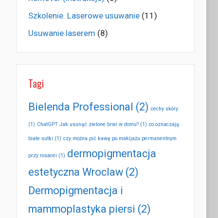
Szkolenie. Laserowe usuwanie
(11)
Usuwanie laserem
(8)
Tagi
Bielenda Professional
(2)
cechy skóry
(1)
ChatGPT Jak usunąć zielone brwi w domu?
(1)
co oznaczają
białe sutki
(1)
czy można pić kawę po makijażu permanentnym
dermopigmentacja
przy rosacei
(1)
estetyczna Wroclaw
(2)
Dermopigmentacja i
mammoplastyka piersi
(2)