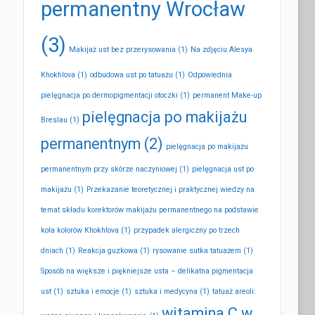
permanentny Wrocław
(3)
Makijaż ust bez przerysowania
(1)
Na zdjęciu Alesya
Khokhlova
(1)
odbudowa ust po tatuażu
(1)
Odpowiednia
pielęgnacja po dermopigmentacji otoczki
(1)
permanent Make-up
pielęgnacja po makijażu
Breslau
(1)
permanentnym
(2)
pielęgnacja po makijażu
permanentnym przy skórze naczyniowej
(1)
pielęgnacja ust po
makijażu
(1)
Przekazanie teoretycznej i praktycznej wiedzy na
temat składu korektorów makijażu permanentnego na podstawie
koła kolorów Khokhlova
(1)
przypadek alergiczny po trzech
dniach
(1)
Reakcja guzkowa
(1)
rysowanie sutka tatuażem
(1)
Sposób na większe i piękniejsze usta – delikatna pigmentacja
ust
(1)
sztuka i emocje
(1)
sztuka i medycyna
(1)
tatuaż areoli:
witamina C w