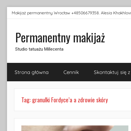
Przejdź
Makijaż permanentny Wrocław +48506679358. Alesia Khakhlova
do
treści
Permanentny makijaż
Studio tatuażu Millecenta
Strona główna
Cennik
Skontaktuj się z
Tag:
granulki Fordyce’a a zdrowie skóry