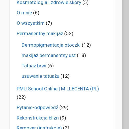
Kosmetologia i zdrowie skóry
(5)
O mnie
(6)
O wszystkim
(7)
Permanentny makijaż
(52)
Dermopigmentacja otoczki
(12)
makijaż permanentny ust
(18)
Tatuaż brwi
(6)
usuwanie tatuażu
(12)
PMU School Online | MILLECENTA (PL)
(22)
Pytanie-odpowiedź
(29)
Rekonstrukcja blizn
(9)
Remover (instrukcje)
(3)