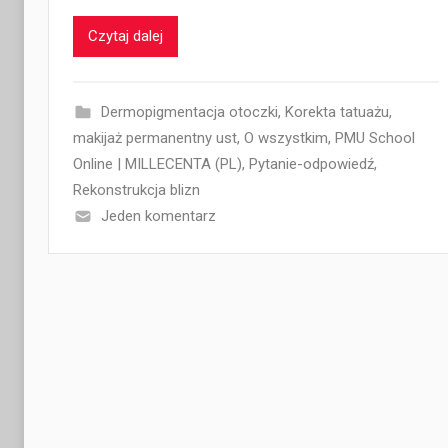
Czytaj dalej
Dermopigmentacja otoczki
,
Korekta tatuażu
,
makijaż permanentny ust
,
O wszystkim
,
PMU School
Online | MILLECENTA (PL)
,
Pytanie-odpowiedź
,
Rekonstrukcja blizn
Jeden komentarz