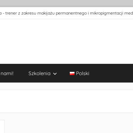
 - trener z zakresu makijażu permanentnego i mikropigmentacji med
 nami!
Szkolenia
Polski