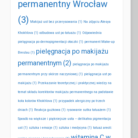
permanentny Wrocław
(3)
Makijaż ust bez przerysowania
(1)
Na zdjęciu Alesya
Khokhlova
(1)
odbudowa ust po tatuażu
(1)
Odpowiednia
pielęgnacja po dermopigmentacji otoczki
(1)
permanent Make-up
pielęgnacja po makijażu
Breslau
(1)
permanentnym
(2)
pielęgnacja po makijażu
permanentnym przy skórze naczyniowej
(1)
pielęgnacja ust po
makijażu
(1)
Przekazanie teoretycznej i praktycznej wiedzy na
temat składu korektorów makijażu permanentnego na podstawie
koła kolorów Khokhlova
(1)
przypadek alergiczny po trzech
dniach
(1)
Reakcja guzkowa
(1)
rysowanie sutka tatuażem
(1)
Sposób na większe i piękniejsze usta – delikatna pigmentacja
ust
(1)
sztuka i emocje
(1)
sztuka i medycyna
(1)
tatuaż areoli:
witamina C w