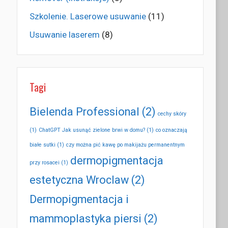
Szkolenie. Laserowe usuwanie
(11)
Usuwanie laserem
(8)
Tagi
Bielenda Professional
(2)
cechy skóry
(1)
ChatGPT Jak usunąć zielone brwi w domu?
(1)
co oznaczają
białe sutki
(1)
czy można pić kawę po makijażu permanentnym
dermopigmentacja
przy rosacei
(1)
estetyczna Wroclaw
(2)
Dermopigmentacja i
mammoplastyka piersi
(2)