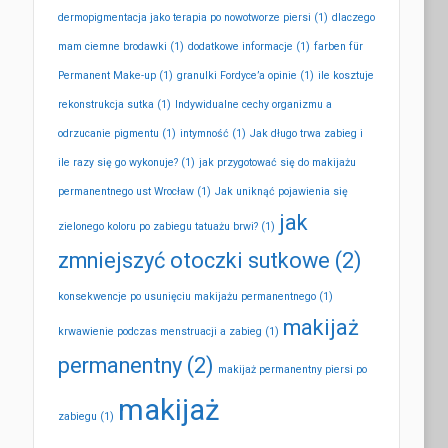
dermopigmentacja jako terapia po nowotworze piersi
(1)
dlaczego
mam ciemne brodawki
(1)
dodatkowe informacje
(1)
farben für
Permanent Make-up
(1)
granulki Fordyce’a opinie
(1)
ile kosztuje
rekonstrukcja sutka
(1)
Indywidualne cechy organizmu a
odrzucanie pigmentu
(1)
intymność
(1)
Jak długo trwa zabieg i
ile razy się go wykonuje?
(1)
jak przygotować się do makijażu
permanentnego ust Wrocław
(1)
Jak uniknąć pojawienia się
jak
zielonego koloru po zabiegu tatuażu brwi?
(1)
zmniejszyć otoczki sutkowe
(2)
konsekwencje po usunięciu makijażu permanentnego
(1)
makijaż
krwawienie podczas menstruacji a zabieg
(1)
permanentny
(2)
makijaż permanentny piersi po
makijaż
zabiegu
(1)