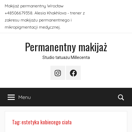
Przejdź
Makijaż permanentny Wrocław
do
+48506679358. Alesia Khakhlova - trener z
treści
zakresu makijażu permanentnego i
mikropigmentacji medycznej.
Permanentny makijaż
Studio tatuażu Millecenta
Instagram
Facebook
Sea
Menu
Tag:
estetyka kobiecego ciała