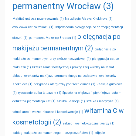
permanentny Wrocław
(3)
Makijaż ust bez przerysowania
(1)
Na zdjęciu Alesya Khokhlova
(1)
odbudowa ust po tatuażu
(1)
Odpowiednia pielęgnacja po dermopigmentacji
pielęgnacja po
otoczki
(1)
permanent Make-up Breslau
(1)
makijażu permanentnym
(2)
pielęgnacja po
makijażu permanentnym przy skórze naczyniowej
(1)
pielęgnacja ust po
makijażu
(1)
Przekazanie teoretycznej i praktycznej wiedzy na temat
składu korektorów makijażu permanentnego na podstawie koła kolorów
Khokhlova
(1)
przypadek alergiczny po trzech dniach
(1)
Reakcja guzkowa
(1)
rysowanie sutka tatuażem
(1)
Sposób na większe i piękniejsze usta –
delikatna pigmentacja ust
(1)
sztuka i emocje
(1)
sztuka i medycyna
(1)
witamina C w
tatuaż areoli: ważne niuanse i konsekwencje
(1)
kosmetologii
(2)
zabiegi kosmetologiczne twarzy
(1)
zabieg makijażu permanentnego – bezpieczeństwo
(1)
zdjęcie