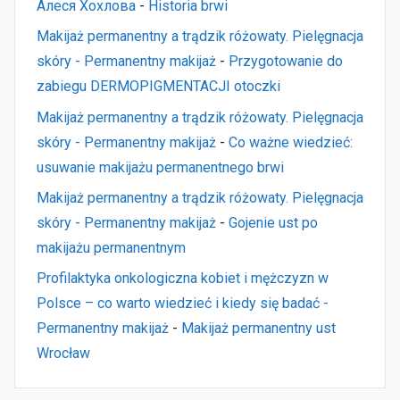
Алеся Хохлова
-
Historia brwi
Makijaż permanentny a trądzik różowaty. Pielęgnacja
skóry - Permanentny makijaż
-
Przygotowanie do
zabiegu DERMOPIGMENTACJI otoczki
Makijaż permanentny a trądzik różowaty. Pielęgnacja
skóry - Permanentny makijaż
-
Co ważne wiedzieć:
usuwanie makijażu permanentnego brwi
Makijaż permanentny a trądzik różowaty. Pielęgnacja
skóry - Permanentny makijaż
-
Gojenie ust po
makijażu permanentnym
Profilaktyka onkologiczna kobiet i mężczyzn w
Polsce – co warto wiedzieć i kiedy się badać -
Permanentny makijaż
-
Makijaż permanentny ust
Wrocław