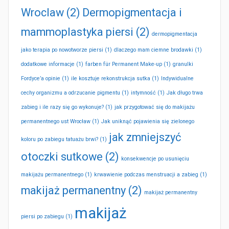
Wroclaw
(2)
Dermopigmentacja i
mammoplastyka piersi
(2)
dermopigmentacja
jako terapia po nowotworze piersi
(1)
dlaczego mam ciemne brodawki
(1)
dodatkowe informacje
(1)
farben für Permanent Make-up
(1)
granulki
Fordyce’a opinie
(1)
ile kosztuje rekonstrukcja sutka
(1)
Indywidualne
cechy organizmu a odrzucanie pigmentu
(1)
intymność
(1)
Jak długo trwa
zabieg i ile razy się go wykonuje?
(1)
jak przygotować się do makijażu
permanentnego ust Wrocław
(1)
Jak uniknąć pojawienia się zielonego
jak zmniejszyć
koloru po zabiegu tatuażu brwi?
(1)
otoczki sutkowe
(2)
konsekwencje po usunięciu
makijażu permanentnego
(1)
krwawienie podczas menstruacji a zabieg
(1)
makijaż permanentny
(2)
makijaż permanentny
makijaż
piersi po zabiegu
(1)