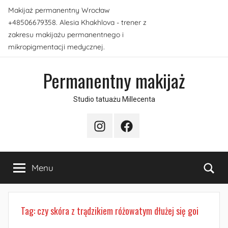
Przejdź
Makijaż permanentny Wrocław
do
+48506679358. Alesia Khakhlova - trener z
treści
zakresu makijażu permanentnego i
mikropigmentacji medycznej.
Permanentny makijaż
Studio tatuażu Millecenta
Instagram
Facebook
Sea
Menu
Tag:
czy skóra z trądzikiem różowatym dłużej się goi