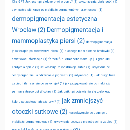
ChatGPT Jak usunąć zielone brwi w domu?
(1)
co oznaczają białe sutki
(1)
czy można pić kawę po makijażu permanentnym przy rosacei
(1)
dermopigmentacja estetyczna
Wroclaw
(2)
Dermopigmentacja i
mammoplastyka piersi
(2)
dermopigmentacja
jako terapia po nowotworze piersi
(1)
dlaczego mam ciemne brodawki
(1)
dodatkowe informacje
(1)
farben für Permanent Make-up
(1)
granulki
Fordyce’a opinie
(1)
ile kosztuje rekonstrukcja sutka
(1)
Indywidualne
cechy organizmu a odrzucanie pigmentu
(1)
intymność
(1)
Jak długo trwa
zabieg i ile razy się go wykonuje?
(1)
jak przygotować się do makijażu
permanentnego ust Wrocław
(1)
Jak uniknąć pojawienia się zielonego
jak zmniejszyć
koloru po zabiegu tatuażu brwi?
(1)
otoczki sutkowe
(2)
konsekwencje po usunięciu
makijażu permanentnego
(1)
krwawienie podczas menstruacji a zabieg
(1)