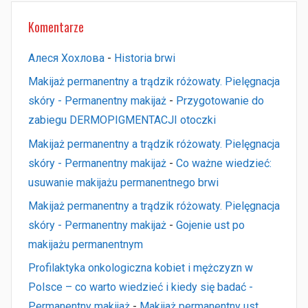
Komentarze
Алеся Хохлова
-
Historia brwi
Makijaż permanentny a trądzik różowaty. Pielęgnacja
skóry - Permanentny makijaż
-
Przygotowanie do
zabiegu DERMOPIGMENTACJI otoczki
Makijaż permanentny a trądzik różowaty. Pielęgnacja
skóry - Permanentny makijaż
-
Co ważne wiedzieć:
usuwanie makijażu permanentnego brwi
Makijaż permanentny a trądzik różowaty. Pielęgnacja
skóry - Permanentny makijaż
-
Gojenie ust po
makijażu permanentnym
Profilaktyka onkologiczna kobiet i mężczyzn w
Polsce – co warto wiedzieć i kiedy się badać -
Permanentny makijaż
-
Makijaż permanentny ust