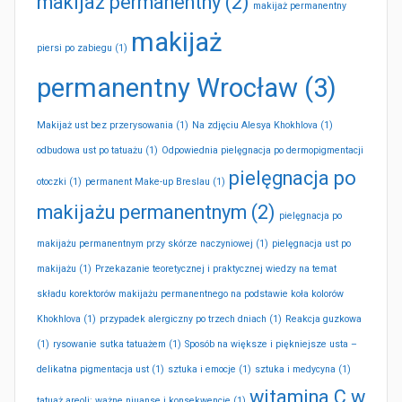
makijaż permanentny
(2)
makijaż permanentny
makijaż
piersi po zabiegu
(1)
permanentny Wrocław
(3)
Makijaż ust bez przerysowania
(1)
Na zdjęciu Alesya Khokhlova
(1)
odbudowa ust po tatuażu
(1)
Odpowiednia pielęgnacja po dermopigmentacji
pielęgnacja po
otoczki
(1)
permanent Make-up Breslau
(1)
makijażu permanentnym
(2)
pielęgnacja po
makijażu permanentnym przy skórze naczyniowej
(1)
pielęgnacja ust po
makijażu
(1)
Przekazanie teoretycznej i praktycznej wiedzy na temat
składu korektorów makijażu permanentnego na podstawie koła kolorów
Khokhlova
(1)
przypadek alergiczny po trzech dniach
(1)
Reakcja guzkowa
(1)
rysowanie sutka tatuażem
(1)
Sposób na większe i piękniejsze usta –
delikatna pigmentacja ust
(1)
sztuka i emocje
(1)
sztuka i medycyna
(1)
witamina C w
tatuaż areoli: ważne niuanse i konsekwencje
(1)