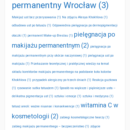
permanentny Wrocław
(3)
Makijaż ust bez przerysowania
(1)
Na zdjęciu Alesya Khokhlova
(1)
odbudowa ust po tatuażu
(1)
Odpowiednia pielęgnacja po dermopigmentacji
pielęgnacja po
otoczki
(1)
permanent Make-up Breslau
(1)
makijażu permanentnym
(2)
pielęgnacja po
makijażu permanentnym przy skórze naczyniowej
(1)
pielęgnacja ust po
makijażu
(1)
Przekazanie teoretycznej i praktycznej wiedzy na temat
składu korektorów makijażu permanentnego na podstawie koła kolorów
Khokhlova
(1)
przypadek alergiczny po trzech dniach
(1)
Reakcja guzkowa
(1)
rysowanie sutka tatuażem
(1)
Sposób na większe i piękniejsze usta –
delikatna pigmentacja ust
(1)
sztuka i emocje
(1)
sztuka i medycyna
(1)
witamina C w
tatuaż areoli: ważne niuanse i konsekwencje
(1)
kosmetologii
(2)
zabiegi kosmetologiczne twarzy
(1)
zabieg makijażu permanentnego – bezpieczeństwo
(1)
zdjęcie