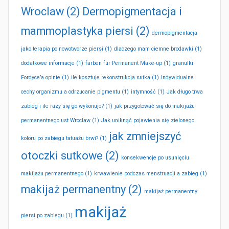
Wroclaw
(2)
Dermopigmentacja i
mammoplastyka piersi
(2)
dermopigmentacja
jako terapia po nowotworze piersi
(1)
dlaczego mam ciemne brodawki
(1)
dodatkowe informacje
(1)
farben für Permanent Make-up
(1)
granulki
Fordyce’a opinie
(1)
ile kosztuje rekonstrukcja sutka
(1)
Indywidualne
cechy organizmu a odrzucanie pigmentu
(1)
intymność
(1)
Jak długo trwa
zabieg i ile razy się go wykonuje?
(1)
jak przygotować się do makijażu
permanentnego ust Wrocław
(1)
Jak uniknąć pojawienia się zielonego
jak zmniejszyć
koloru po zabiegu tatuażu brwi?
(1)
otoczki sutkowe
(2)
konsekwencje po usunięciu
makijażu permanentnego
(1)
krwawienie podczas menstruacji a zabieg
(1)
makijaż permanentny
(2)
makijaż permanentny
makijaż
piersi po zabiegu
(1)