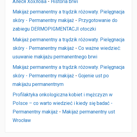
Алеся Хохлова
-
Historia brwi
Makijaż permanentny a trądzik różowaty. Pielęgnacja
skóry - Permanentny makijaż
-
Przygotowanie do
zabiegu DERMOPIGMENTACJI otoczki
Makijaż permanentny a trądzik różowaty. Pielęgnacja
skóry - Permanentny makijaż
-
Co ważne wiedzieć:
usuwanie makijażu permanentnego brwi
Makijaż permanentny a trądzik różowaty. Pielęgnacja
skóry - Permanentny makijaż
-
Gojenie ust po
makijażu permanentnym
Profilaktyka onkologiczna kobiet i mężczyzn w
Polsce – co warto wiedzieć i kiedy się badać -
Permanentny makijaż
-
Makijaż permanentny ust
Wrocław