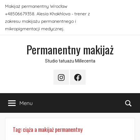
Przejdź
Makijaż permanentny Wrocław
do
+48506679358. Alesia Khakhlova - trener z
treści
zakresu makijażu permanentnego i
mikropigmentacji medycznej.
Permanentny makijaż
Studio tatuażu Millecenta
Instagram
Facebook
Sea
Menu
Tag:
ciąża a makijaż permanentny