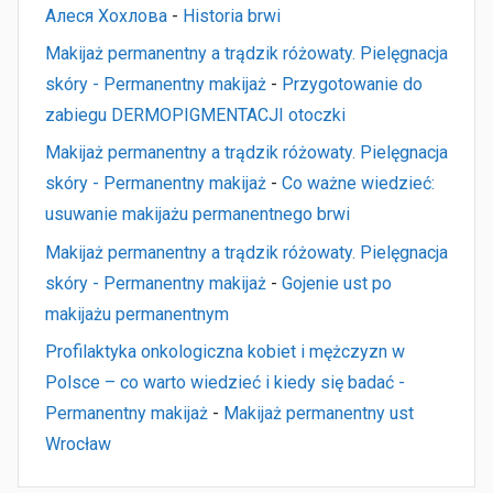
Алеся Хохлова
-
Historia brwi
Makijaż permanentny a trądzik różowaty. Pielęgnacja
skóry - Permanentny makijaż
-
Przygotowanie do
zabiegu DERMOPIGMENTACJI otoczki
Makijaż permanentny a trądzik różowaty. Pielęgnacja
skóry - Permanentny makijaż
-
Co ważne wiedzieć:
usuwanie makijażu permanentnego brwi
Makijaż permanentny a trądzik różowaty. Pielęgnacja
skóry - Permanentny makijaż
-
Gojenie ust po
makijażu permanentnym
Profilaktyka onkologiczna kobiet i mężczyzn w
Polsce – co warto wiedzieć i kiedy się badać -
Permanentny makijaż
-
Makijaż permanentny ust
Wrocław