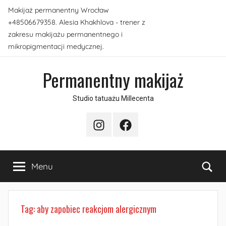
Przejdź
Makijaż permanentny Wrocław
do
+48506679358. Alesia Khakhlova - trener z
treści
zakresu makijażu permanentnego i
mikropigmentacji medycznej.
Permanentny makijaż
Studio tatuażu Millecenta
Instagram
Facebook
Sea
Menu
Tag:
aby zapobiec reakcjom alergicznym