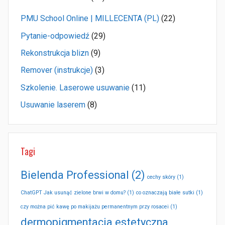
PMU School Online | MILLECENTA (PL)
(22)
Pytanie-odpowiedź
(29)
Rekonstrukcja blizn
(9)
Remover (instrukcje)
(3)
Szkolenie. Laserowe usuwanie
(11)
Usuwanie laserem
(8)
Tagi
Bielenda Professional
(2)
cechy skóry
(1)
ChatGPT Jak usunąć zielone brwi w domu?
(1)
co oznaczają białe sutki
(1)
czy można pić kawę po makijażu permanentnym przy rosacei
(1)
dermopigmentacja estetyczna