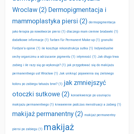
Wroclaw
(2)
Dermopigmentacja i
mammoplastyka piersi
(2)
dermopigmentacja
jako terapia po nowotworze piersi
(1)
dlaczego mam ciemne brodawki
(1)
dodatkowe informacje
(1)
farben für Permanent Make-up
(1)
granulki
Fordyce’a opinie
(1)
ile kosztuje rekonstrukcja sutka
(1)
Indywidualne
cechy organizmu a odrzucanie pigmentu
(1)
intymność
(1)
Jak długo trwa
zabieg i ile razy się go wykonuje?
(1)
jak przygotować się do makijażu
permanentnego ust Wrocław
(1)
Jak uniknąć pojawienia się zielonego
jak zmniejszyć
koloru po zabiegu tatuażu brwi?
(1)
otoczki sutkowe
(2)
konsekwencje po usunięciu
makijażu permanentnego
(1)
krwawienie podczas menstruacji a zabieg
(1)
makijaż permanentny
(2)
makijaż permanentny
makijaż
piersi po zabiegu
(1)