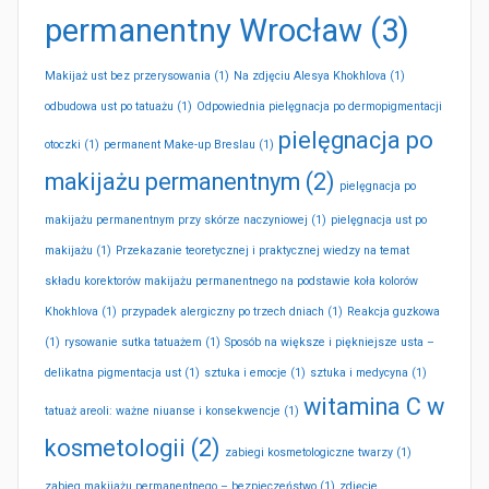
permanentny Wrocław
(3)
Makijaż ust bez przerysowania
(1)
Na zdjęciu Alesya Khokhlova
(1)
odbudowa ust po tatuażu
(1)
Odpowiednia pielęgnacja po dermopigmentacji
pielęgnacja po
otoczki
(1)
permanent Make-up Breslau
(1)
makijażu permanentnym
(2)
pielęgnacja po
makijażu permanentnym przy skórze naczyniowej
(1)
pielęgnacja ust po
makijażu
(1)
Przekazanie teoretycznej i praktycznej wiedzy na temat
składu korektorów makijażu permanentnego na podstawie koła kolorów
Khokhlova
(1)
przypadek alergiczny po trzech dniach
(1)
Reakcja guzkowa
(1)
rysowanie sutka tatuażem
(1)
Sposób na większe i piękniejsze usta –
delikatna pigmentacja ust
(1)
sztuka i emocje
(1)
sztuka i medycyna
(1)
witamina C w
tatuaż areoli: ważne niuanse i konsekwencje
(1)
kosmetologii
(2)
zabiegi kosmetologiczne twarzy
(1)
zabieg makijażu permanentnego – bezpieczeństwo
(1)
zdjęcie