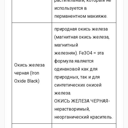
растительный, который не
используется в
перманентном макияже.
природная окись железа
(магнитная окись железа,
магнитный
железняк). Fe3О4 = эта
формула является
Окись железа
одинаковой как для
черная (Iron
природных, так и для
Oxide Black)
синтетических окисей
железа.
ОКИСЬ ЖЕЛЕЗА ЧЕРНАЯ-
нерастворимый,
неорганический краситель.