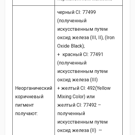
черный CI: 77499
(полученный
искусственным путем
оксид железа (III, II), (Iron
Oxide Black);
+ красный CI: 77491
(полученный
искусственным путем
оксид железа (III)
Неорганический
+ желтый CI: 492(Yellow
коричневый
Mixing Color) или
пигмент
желтый CI: 77492 –
получают:
полученный
искусственным путем
оксид железа (II) —