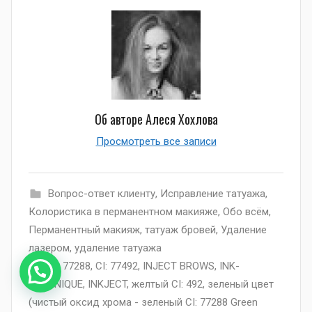
Об авторе
Алеся Хохлова
Просмотреть все записи
Вопрос-ответ клиенту
,
Исправление татуажа
,
Колористика в перманентном макияже
,
Обо всём
,
Перманентный макияж
,
татуаж бровей
,
Удаление
лазером
,
удаление татуажа
CI: 77288
,
CI: 77492
,
INJECT BROWS
,
INK-
TECHNIQUE
,
INKJECT
,
желтый CI: 492
,
зеленый цвет
(чистый оксид хрома - зеленый CI: 77288 Green