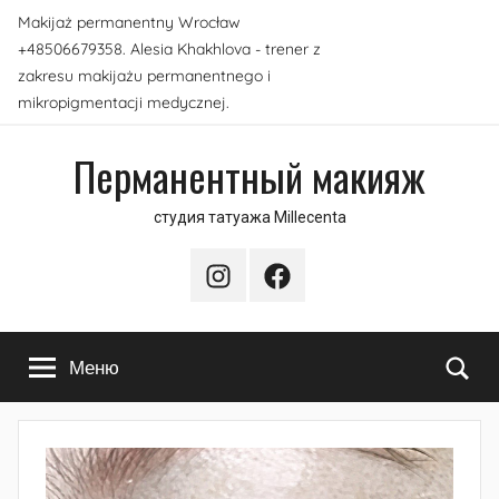
Перейти
Makijaż permanentny Wrocław
к
+48506679358. Alesia Khakhlova - trener z
содержимому
zakresu makijażu permanentnego i
mikropigmentacji medycznej.
Перманентный макияж
студия татуажа Millecenta
Instagram
Facebook
По
Меню