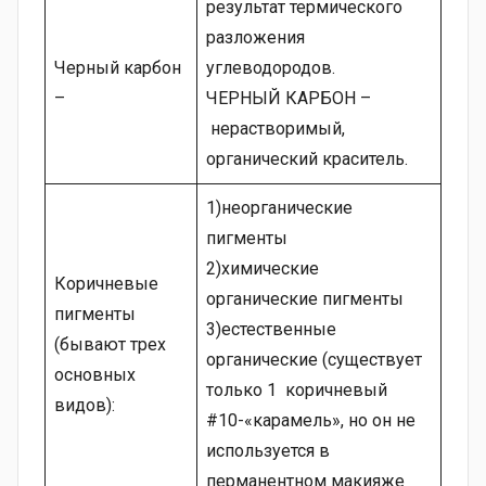
результат термического
разложения
Черный карбон
углеводородов.
–
ЧЕРНЫЙ КАРБОН –
нерастворимый,
органический краситель.
1)неорганические
пигменты
2)химические
Коричневые
органические пигменты
пигменты
3)естественные
(бывают трех
органические (существует
основных
только 1 коричневый
видов):
#10-«карамель», но он не
используется в
перманентном макияже