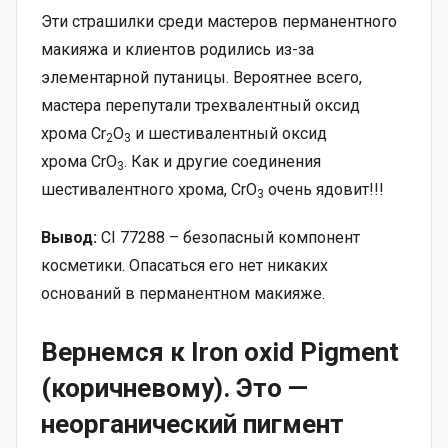
Эти страшилки среди мастеров перманентного
макияжа и клиентов родились из-за
элементарной путаницы. Вероятнее всего,
мастера перепутали трехвалентный оксид
хрома Cr
O
и шестивалентный оксид
2
3
хрома CrO
. Как и другие соединения
3
шестивалентного хрома, CrO
очень ядовит!!!
3
Вывод:
CI 77288 – безопасный компонент
косметики. Опасаться его нет никаких
оснований в перманентном макияже.
Вернемся к
Iron oxid Pigment
(коричневому). Это —
неорганический пигмент