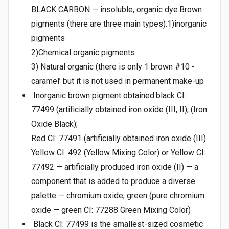
BLACK CARBON — insoluble, organic dye.Brown
pigments (there are three main types):1)inorganic
pigments
2)Chemical organic pigments
3) Natural organic (there is only 1 brown #10 -
caramel’ but it is not used in permanent make-up
Inorganic brown pigment obtained:black CI:
77499 (artificially obtained iron oxide (III, II), (Iron
Oxide Black);
Red CI: 77491 (artificially obtained iron oxide (III)
Yellow CI: 492 (Yellow Mixing Color) or Yellow CI:
77492 — artificially produced iron oxide (II) — a
component that is added to produce a diverse
palette — chromium oxide, green (pure chromium
oxide — green CI: 77288 Green Mixing Color)
Black CI: 77499 is the smallest-sized cosmetic