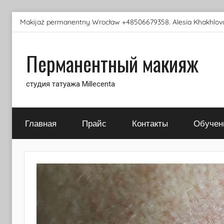
Перейти
Makijaż permanentny Wrocław +48506679358. Alesia Khakhlova
к
содержимому
Перманентный макияж
студия татуажа Millecenta
Главная
Прайс
Контакты
Обучен