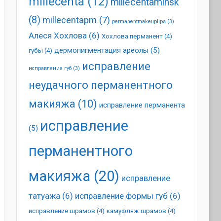
millecenta
(12)
millecentaminsk
(8)
millecentapm
(7)
permanentmakeuplips
(3)
Алеся Хохлова
(6)
Хохлова перманент
(4)
дермопигментация ареолы
(5)
губы
(4)
исправление
исправление губ
(3)
неудачного перманентного
макияжа
(10)
исправление перманента
исправление
(5)
перманентного
макияжа
(20)
исправление
татуажа
(6)
исправление формы губ
(6)
исправление шрамов
(4)
камуфляж шрамов
(4)