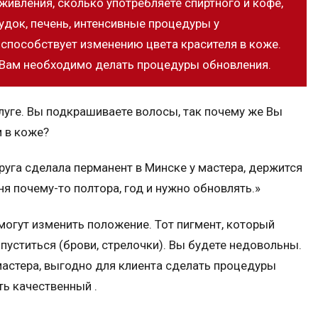
живления, сколько употребляете спиртного и кофе,
удок, печень, интенсивные процедуры у
о способствует изменению цвета красителя в коже.
о Вам необходимо делать процедуры обновления.
уге. Вы подкрашиваете волосы, так почему же Вы
м в коже?
уга сделала перманент в Минске у мастера, держится
ня почему-то полтора, год и нужно обновлять.»
огут изменить положение. Тот пигмент, который
опуститься (брови, стрелочки). Вы будете недовольны.
мастера, выгодно для клиента сделать процедуры
ть качественный .