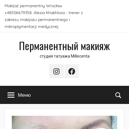
Перейти
Makijaż permanentny Wrocław
к
+48506679358. Alesia Khakhlova - trener z
содержимому
zakresu makijażu permanentnego i
mikropigmentacji medycznej.
Перманентный макияж
студия татуажа Millecenta
Instagram
Facebook
По
Меню