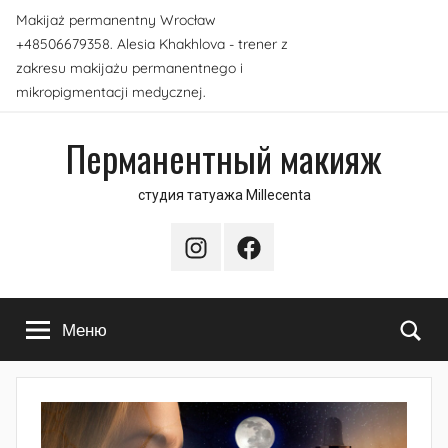
Перейти
Makijaż permanentny Wrocław
к
+48506679358. Alesia Khakhlova - trener z
содержимому
zakresu makijażu permanentnego i
mikropigmentacji medycznej.
Перманентный макияж
студия татуажа Millecenta
Instagram
Facebook
По
Меню