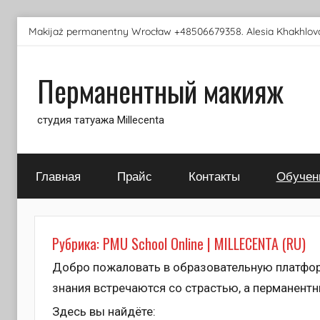
Перейти
Makijaż permanentny Wrocław +48506679358. Alesia Khakhlova
к
содержимому
Перманентный макияж
студия татуажа Millecenta
Главная
Прайс
Контакты
Обучен
Рубрика:
PMU School Online | MILLECENTA (RU)
Добро пожаловать в образовательную платфо
знания встречаются со страстью, а перманент
Здесь вы найдёте: