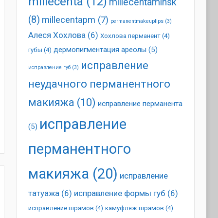
millecenta
(12)
millecentaminsk
(8)
millecentapm
(7)
permanentmakeuplips
(3)
Алеся Хохлова
(6)
Хохлова перманент
(4)
дермопигментация ареолы
(5)
губы
(4)
исправление
исправление губ
(3)
неудачного перманентного
макияжа
(10)
исправление перманента
исправление
(5)
перманентного
макияжа
(20)
исправление
татуажа
(6)
исправление формы губ
(6)
исправление шрамов
(4)
камуфляж шрамов
(4)