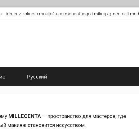
 - trener z zakresu makijażu permanentnego i mikropigmentacji med
ие
Русский
рму
MILLECENTA
— пространство для мастеров, где
ный макияж становится искусством.