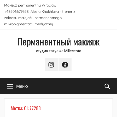
Перейти
Makijaż permanentny Wrocław
к
+48506679358. Alesia Khakhlova - trener z
содержимому
zakresu makijażu permanentnego i
mikropigmentacji medycznej.
Перманентный макияж
студия татуажа Millecenta
Instagram
Facebook
По
Меню
Метка:
CI: 77288