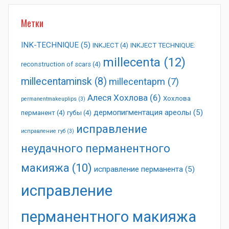
Метки
INK-TECHNIQUE
(5)
INKJECT
(4)
INKJECT TECHNIQUE:
millecenta
(12)
reconstruction of scars
(4)
millecentaminsk
(8)
millecentapm
(7)
Алеся Хохлова
(6)
Хохлова
permanentmakeuplips
(3)
дермопигментация ареолы
(5)
перманент
(4)
губы
(4)
исправление
исправление губ
(3)
неудачного перманентного
макияжа
(10)
исправление перманента
(5)
исправление
перманентного макияжа