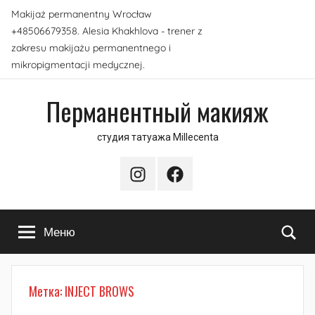
Перейти
Makijaż permanentny Wrocław
к
+48506679358. Alesia Khakhlova - trener z
содержимому
zakresu makijażu permanentnego i
mikropigmentacji medycznej.
Перманентный макияж
студия татуажа Millecenta
Instagram
Facebook
По
Меню
Метка:
INJECT BROWS