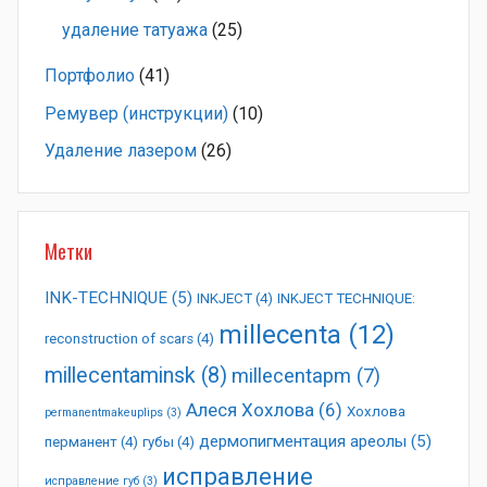
удаление татуажа
(25)
Портфолио
(41)
Ремувер (инструкции)
(10)
Удаление лазером
(26)
Метки
INK-TECHNIQUE
(5)
INKJECT
(4)
INKJECT TECHNIQUE:
millecenta
(12)
reconstruction of scars
(4)
millecentaminsk
(8)
millecentapm
(7)
Алеся Хохлова
(6)
Хохлова
permanentmakeuplips
(3)
дермопигментация ареолы
(5)
перманент
(4)
губы
(4)
исправление
исправление губ
(3)