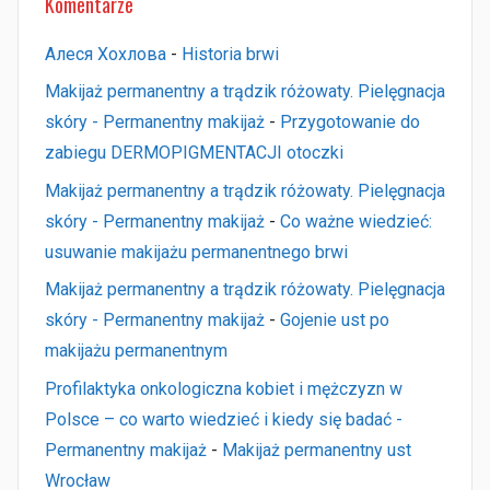
Komentarze
Алеся Хохлова
-
Historia brwi
Makijaż permanentny a trądzik różowaty. Pielęgnacja
skóry - Permanentny makijaż
-
Przygotowanie do
zabiegu DERMOPIGMENTACJI otoczki
Makijaż permanentny a trądzik różowaty. Pielęgnacja
skóry - Permanentny makijaż
-
Co ważne wiedzieć:
usuwanie makijażu permanentnego brwi
Makijaż permanentny a trądzik różowaty. Pielęgnacja
skóry - Permanentny makijaż
-
Gojenie ust po
makijażu permanentnym
Profilaktyka onkologiczna kobiet i mężczyzn w
Polsce – co warto wiedzieć i kiedy się badać -
Permanentny makijaż
-
Makijaż permanentny ust
Wrocław