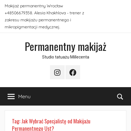
Przejdź
Makijaż permanentny Wrocław
do
+48506679358. Alesia Khakhlova - trener z
treści
zakresu makijażu permanentnego i
mikropigmentacji medycznej.
Permanentny makijaż
Studio tatuażu Millecenta
Instagram
Facebook
Sea
Menu
Tag:
Jak Wybrać Specjalistę od Makijażu
Permanentnego Ust?