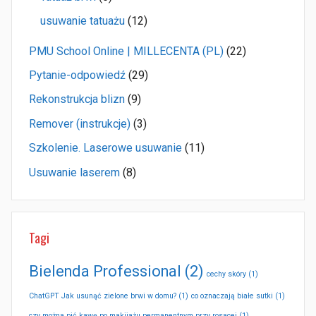
usuwanie tatuażu
(12)
PMU School Online | MILLECENTA (PL)
(22)
Pytanie-odpowiedź
(29)
Rekonstrukcja blizn
(9)
Remover (instrukcje)
(3)
Szkolenie. Laserowe usuwanie
(11)
Usuwanie laserem
(8)
Tagi
Bielenda Professional
(2)
cechy skóry
(1)
ChatGPT Jak usunąć zielone brwi w domu?
(1)
co oznaczają białe sutki
(1)
czy można pić kawę po makijażu permanentnym przy rosacei
(1)