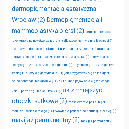
dermopigmentacja estetyczna
Wroclaw
(2)
Dermopigmentacja i
mammoplastyka piersi
(2)
dermopigmentacja
jako terapia po nowotworze piersi
(1)
dlaczego mam ciemne brodawki
(1)
dodatkowe informacje
(1)
farben für Permanent Make-up
(1)
granulki
Fordyce’a opinie
(1)
ile kosztuje rekonstrukcja sutka
(1)
Indywidualne
cechy organizmu a odrzucanie pigmentu
(1)
intymność
(1)
Jak długo trwa
zabieg i ile razy się go wykonuje?
(1)
jak przygotować się do makijażu
permanentnego ust Wrocław
(1)
Jak uniknąć pojawienia się zielonego
jak zmniejszyć
koloru po zabiegu tatuażu brwi?
(1)
otoczki sutkowe
(2)
konsekwencje po usunięciu
makijażu permanentnego
(1)
krwawienie podczas menstruacji a zabieg
(1)
makijaż permanentny
(2)
makijaż permanentny