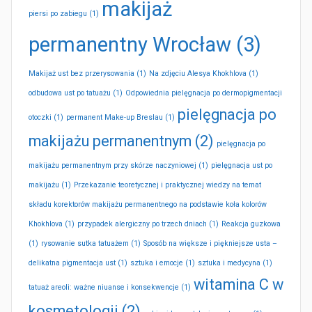
makijaż
piersi po zabiegu
(1)
permanentny Wrocław
(3)
Makijaż ust bez przerysowania
(1)
Na zdjęciu Alesya Khokhlova
(1)
odbudowa ust po tatuażu
(1)
Odpowiednia pielęgnacja po dermopigmentacji
pielęgnacja po
otoczki
(1)
permanent Make-up Breslau
(1)
makijażu permanentnym
(2)
pielęgnacja po
makijażu permanentnym przy skórze naczyniowej
(1)
pielęgnacja ust po
makijażu
(1)
Przekazanie teoretycznej i praktycznej wiedzy na temat
składu korektorów makijażu permanentnego na podstawie koła kolorów
Khokhlova
(1)
przypadek alergiczny po trzech dniach
(1)
Reakcja guzkowa
(1)
rysowanie sutka tatuażem
(1)
Sposób na większe i piękniejsze usta –
delikatna pigmentacja ust
(1)
sztuka i emocje
(1)
sztuka i medycyna
(1)
witamina C w
tatuaż areoli: ważne niuanse i konsekwencje
(1)
kosmetologii
(2)