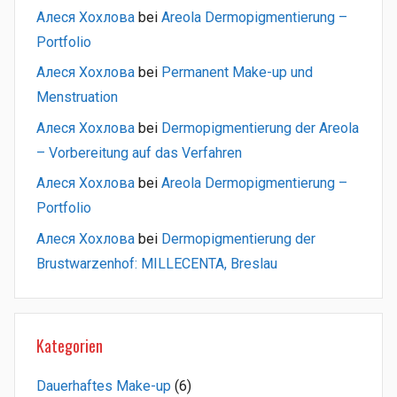
Алеся Хохлова
bei
Areola Dermopigmentierung –
Portfolio
Алеся Хохлова
bei
Permanent Make-up und
Menstruation
Алеся Хохлова
bei
Dermopigmentierung der Areola
– Vorbereitung auf das Verfahren
Алеся Хохлова
bei
Areola Dermopigmentierung –
Portfolio
Алеся Хохлова
bei
Dermopigmentierung der
Brustwarzenhof: MILLECENTA, Breslau
Kategorien
Dauerhaftes Make-up
(6)