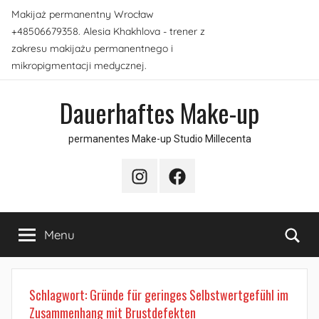
Skip
Makijaż permanentny Wrocław
to
+48506679358. Alesia Khakhlova - trener z
content
zakresu makijażu permanentnego i
mikropigmentacji medycznej.
Dauerhaftes Make-up
permanentes Make-up Studio Millecenta
Instagram
Facebook
Sea
Menu
Schlagwort:
Gründe für geringes Selbstwertgefühl im
Zusammenhang mit Brustdefekten