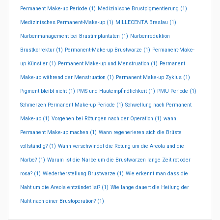
Permanent Make-up Periode
(1)
Medizinische Brustpigmentierung
(1)
Medizinisches Permanent-Make-up
(1)
MILLECENTA Breslau
(1)
Narbenmanagement bei Brustimplantaten
(1)
Narbenreduktion
Brustkorrektur
(1)
Permanent-Make-up Brustwarze
(1)
Permanent-Make-
up Künstler
(1)
Permanent Make-up und Menstruation
(1)
Permanent
Make-up während der Menstruation
(1)
Permanent Make-up Zyklus
(1)
Pigment bleibt nicht
(1)
PMS und Hautempfindlichkeit
(1)
PMU Periode
(1)
Schmerzen Permanent Make-up Periode
(1)
Schwellung nach Permanent
Make-up
(1)
Vorgehen bei Rötungen nach der Operation
(1)
wann
Permanent Make-up machen
(1)
Wann regenerieren sich die Brüste
vollständig?
(1)
Wann verschwindet die Rötung um die Areola und die
Narbe?
(1)
Warum ist die Narbe um die Brustwarzen lange Zeit rot oder
rosa?
(1)
Wiederherstellung Brustwarze
(1)
Wie erkennt man dass die
Naht um die Areola entzündet ist?
(1)
Wie lange dauert die Heilung der
Naht nach einer Brustoperation?
(1)