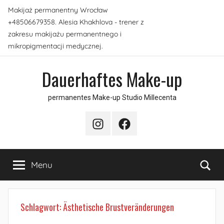
Skip
Makijaż permanentny Wrocław
to
+48506679358. Alesia Khakhlova - trener z
content
zakresu makijażu permanentnego i
mikropigmentacji medycznej.
Dauerhaftes Make-up
permanentes Make-up Studio Millecenta
Instagram
Facebook
Sea
Menu
Schlagwort:
Ästhetische Brustveränderungen