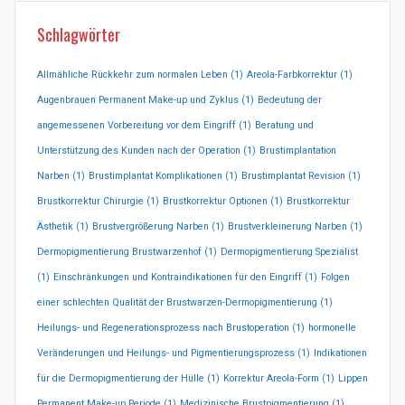
Schlagwörter
Allmähliche Rückkehr zum normalen Leben
(1)
Areola-Farbkorrektur
(1)
Augenbrauen Permanent Make-up und Zyklus
(1)
Bedeutung der
angemessenen Vorbereitung vor dem Eingriff
(1)
Beratung und
Unterstützung des Kunden nach der Operation
(1)
Brustimplantation
Narben
(1)
Brustimplantat Komplikationen
(1)
Brustimplantat Revision
(1)
Brustkorrektur Chirurgie
(1)
Brustkorrektur Optionen
(1)
Brustkorrektur
Ästhetik
(1)
Brustvergrößerung Narben
(1)
Brustverkleinerung Narben
(1)
Dermopigmentierung Brustwarzenhof
(1)
Dermopigmentierung Spezialist
(1)
Einschränkungen und Kontraindikationen für den Eingriff
(1)
Folgen
einer schlechten Qualität der Brustwarzen-Dermopigmentierung
(1)
Heilungs- und Regenerationsprozess nach Brustoperation
(1)
hormonelle
Veränderungen und Heilungs- und Pigmentierungsprozess
(1)
Indikationen
für die Dermopigmentierung der Hülle
(1)
Korrektur Areola-Form
(1)
Lippen
Permanent Make-up Periode
(1)
Medizinische Brustpigmentierung
(1)