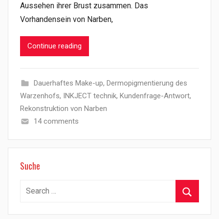
Aussehen ihrer Brust zusammen. Das
Vorhandensein von Narben,
Continue reading
Dauerhaftes Make-up
,
Dermopigmentierung des
Warzenhofs
,
INKJECT technik
,
Kundenfrage-Antwort
,
Rekonstruktion von Narben
14 comments
Suche
Search
for:
Search