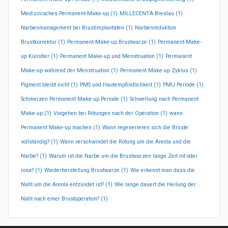
Medizinisches Permanent-Make-up
(1)
MILLECENTA Breslau
(1)
Narbenmanagement bei Brustimplantaten
(1)
Narbenreduktion
Brustkorrektur
(1)
Permanent-Make-up Brustwarze
(1)
Permanent-Make-
up Künstler
(1)
Permanent Make-up und Menstruation
(1)
Permanent
Make-up während der Menstruation
(1)
Permanent Make-up Zyklus
(1)
Pigment bleibt nicht
(1)
PMS und Hautempfindlichkeit
(1)
PMU Periode
(1)
Schmerzen Permanent Make-up Periode
(1)
Schwellung nach Permanent
Make-up
(1)
Vorgehen bei Rötungen nach der Operation
(1)
wann
Permanent Make-up machen
(1)
Wann regenerieren sich die Brüste
vollständig?
(1)
Wann verschwindet die Rötung um die Areola und die
Narbe?
(1)
Warum ist die Narbe um die Brustwarzen lange Zeit rot oder
rosa?
(1)
Wiederherstellung Brustwarze
(1)
Wie erkennt man dass die
Naht um die Areola entzündet ist?
(1)
Wie lange dauert die Heilung der
Naht nach einer Brustoperation?
(1)