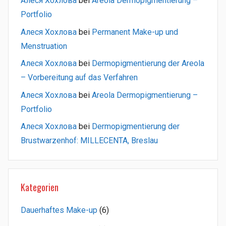
Алеся Хохлова
bei
Areola Dermopigmentierung –
Portfolio
Алеся Хохлова
bei
Permanent Make-up und
Menstruation
Алеся Хохлова
bei
Dermopigmentierung der Areola
– Vorbereitung auf das Verfahren
Алеся Хохлова
bei
Areola Dermopigmentierung –
Portfolio
Алеся Хохлова
bei
Dermopigmentierung der
Brustwarzenhof: MILLECENTA, Breslau
Kategorien
Dauerhaftes Make-up
(6)