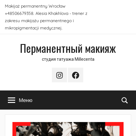
Перейти
Makijaż permanentny Wrocław
к
+48506679358. Alesia Khakhlova - trener z
содержимому
zakresu makijażu permanentnego i
mikropigmentacji medycznej.
Перманентный макияж
студия татуажа Millecenta
Instagram
Facebook
По
Меню