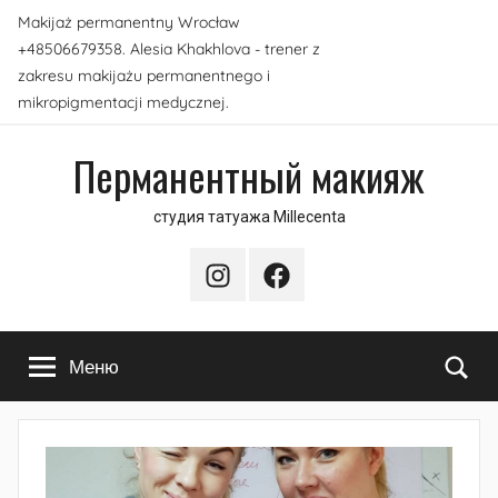
Перейти
Makijaż permanentny Wrocław
к
+48506679358. Alesia Khakhlova - trener z
содержимому
zakresu makijażu permanentnego i
mikropigmentacji medycznej.
Перманентный макияж
студия татуажа Millecenta
Instagram
Facebook
По
Меню