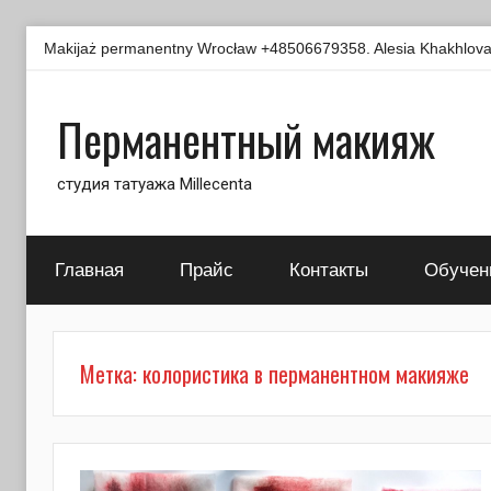
Перейти
Makijaż permanentny Wrocław +48506679358. Alesia Khakhlova -
к
содержимому
Перманентный макияж
студия татуажа Millecenta
Главная
Прайс
Контакты
Обучен
Метка:
колористика в перманентном макияже