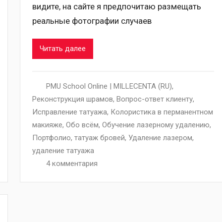
видите, на сайте я предпочитаю размещать
реальные фотографии случаев
Читать далее
PMU School Online | MILLECENTA (RU)
,
Pеконструкция шрамов
,
Вопрос-ответ клиенту
,
Исправление татуажа
,
Колористика в перманентном
макияже
,
Обо всём
,
Обучение лазерному удалению
,
Портфолио
,
татуаж бровей
,
Удаление лазером
,
удаление татуажа
4 комментария