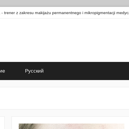
 trener z zakresu makijażu permanentnego i mikropigmentacji medyc
ие
Русский