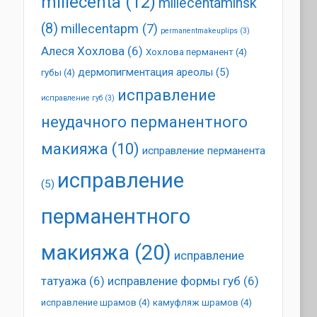
millecenta
(12)
millecentaminsk
(8)
millecentapm
(7)
permanentmakeuplips
(3)
Алеся Хохлова
(6)
Хохлова перманент
(4)
дермопигментация ареолы
(5)
губы
(4)
исправление
исправление губ
(3)
неудачного перманентного
макияжа
(10)
исправление перманента
исправление
(5)
перманентного
макияжа
(20)
исправление
татуажа
(6)
исправление формы губ
(6)
исправление шрамов
(4)
камуфляж шрамов
(4)