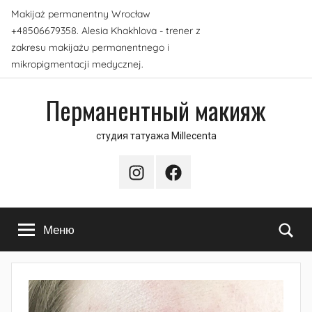
Перейти
Makijaż permanentny Wrocław
к
+48506679358. Alesia Khakhlova - trener z
содержимому
zakresu makijażu permanentnego i
mikropigmentacji medycznej.
Перманентный макияж
студия татуажа Millecenta
Instagram
Facebook
По
Меню