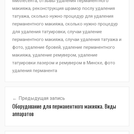
Миллесента
,
отзывы удаления перманентного
макияжа
,
реконструкция шрамор послу удаления
татуажа
,
сколько нужно процедур для удаления
перманентного макияжа
,
сколько нужно процедур
для удаления татуировки
,
случаи удаление
перманентного макияжа
,
случаи удаления татуажа и
фото
,
удаление бровей
,
удаление перманентного
макияжа
,
удаление ремувером
,
удаление
татуировки лазером и ремувером в Минске
,
фото
удаления перманента
Навигация
Предыдущая запись
по
Оборудование для перманентного макияжа. Виды
записям
аппаратов