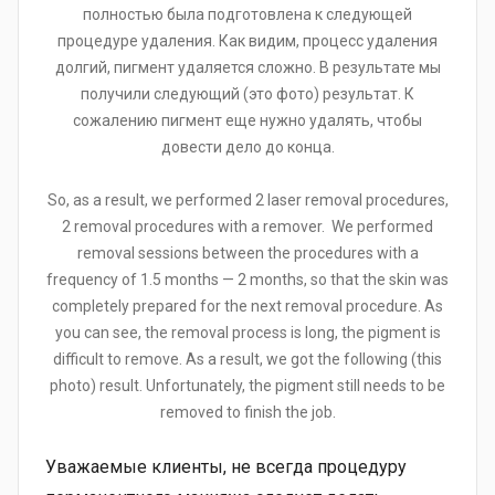
полностью была подготовлена к следующей
процедуре удаления. Как видим, процесс удаления
долгий, пигмент удаляется сложно. В результате мы
получили следующий (это фото) результат. К
сожалению пигмент еще нужно удалять, чтобы
довести дело до конца.
So, as a result, we performed 2 laser removal procedures,
2 removal procedures with a remover. We performed
removal sessions between the procedures with a
frequency of 1.5 months — 2 months, so that the skin was
completely prepared for the next removal procedure. As
you can see, the removal process is long, the pigment is
difficult to remove. As a result, we got the following (this
photo) result. Unfortunately, the pigment still needs to be
removed to finish the job.
Уважаемые клиенты, не всегда процедуру