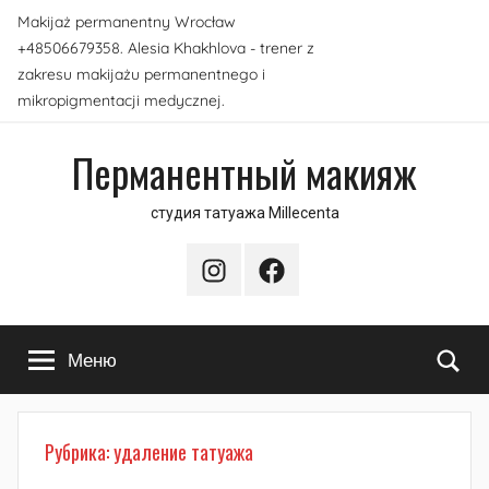
Перейти
Makijaż permanentny Wrocław
к
+48506679358. Alesia Khakhlova - trener z
содержимому
zakresu makijażu permanentnego i
mikropigmentacji medycznej.
Перманентный макияж
студия татуажа Millecenta
Instagram
Facebook
По
Меню
Рубрика:
удаление татуажа