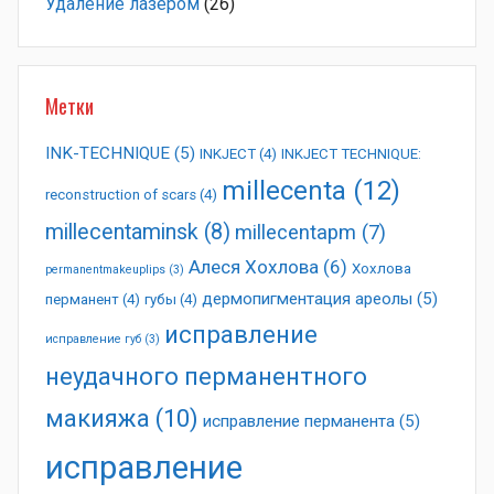
Удаление лазером
(26)
Метки
INK-TECHNIQUE
(5)
INKJECT
(4)
INKJECT TECHNIQUE:
millecenta
(12)
reconstruction of scars
(4)
millecentaminsk
(8)
millecentapm
(7)
Алеся Хохлова
(6)
Хохлова
permanentmakeuplips
(3)
дермопигментация ареолы
(5)
перманент
(4)
губы
(4)
исправление
исправление губ
(3)
неудачного перманентного
макияжа
(10)
исправление перманента
(5)
исправление