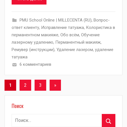
PMU School Online | MILLECENTA (RU)
,
Вопрос-
ответ клиенту
,
Исправление татуажа
,
Колористика в
перманентном макияже
,
Обо всём
,
Обучение
лазерному удалению
,
Перманентный макияж
,
Ремувер (инструкции)
,
Удаление лазером
,
удаление
татуажа
6 комментариев
Пагинация
Следующие
1
2
3
»
записи
записей
Поиск
Найти: