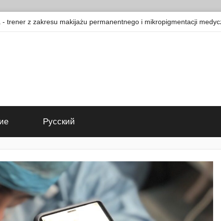
 trener z zakresu makijażu permanentnego i mikropigmentacji medyc
ие
Русский