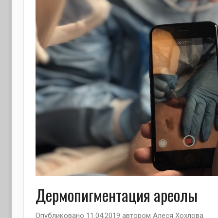
Дермопигментация ареолы
Опубликовано
11.04.2019
автором
Алеся Хохлова