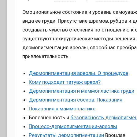
Эмоциональное состояние и уровень самоуваж
вида ее груди. Присутствие шрамов, рубцов и
создавать чувство стеснения по отношению к с
существуют нехирургические методы решения э
дермопигментация ареолы, способная преобраз
привлекательность.
Дермопигментация ареолы. О процедуре
Кому подходит татуаж ареол?
Дермопигментация и маммопластика груди
Дермопигментация сосков. Показания
Показания к маммоплатике
Болезненность и
безопасность дермопигме
Процесс-дермопигментации-ареолы
Результаты дермопигментации
Вроцлав