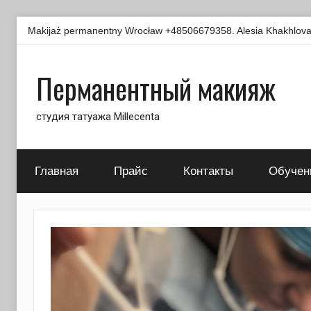
Перейти
Makijaż permanentny Wrocław +48506679358. Alesia Khakhlova -
к
содержимому
Перманентный макияж
студия татуажа Millecenta
Главная
Прайс
Контакты
Обучен