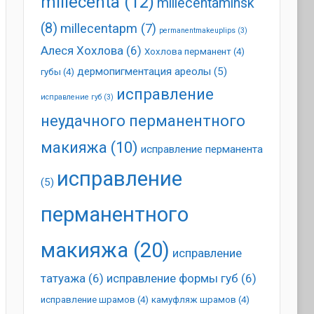
millecenta
(12)
millecentaminsk
(8)
millecentapm
(7)
permanentmakeuplips
(3)
Алеся Хохлова
(6)
Хохлова перманент
(4)
дермопигментация ареолы
(5)
губы
(4)
исправление
исправление губ
(3)
неудачного перманентного
макияжа
(10)
исправление перманента
исправление
(5)
перманентного
макияжа
(20)
исправление
татуажа
(6)
исправление формы губ
(6)
исправление шрамов
(4)
камуфляж шрамов
(4)