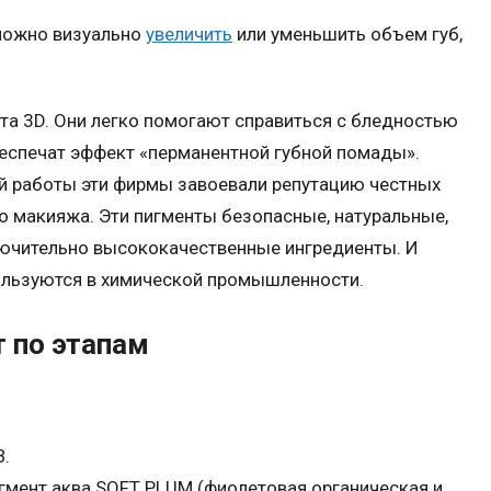
можно визуально
увеличить
или уменьшить объем губ,
а 3D. Они легко помогают справиться с бледностью
беспечат эффект «перманентной губной помады».
ой работы эти фирмы завоевали репутацию честных
о макияжа. Эти пигменты безопасные, натуральные,
лючительно высококачественные ингредиенты. И
пользуются в химической промышленности.
 по этапам
В.
игмент аква SOFT PLUM (фиолетовая органическая и