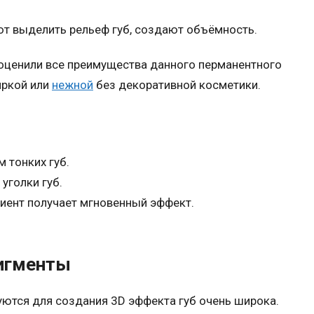
т выделить рельеф губ, создают объёмность.
 оценили все преимущества данного перманентного
яркой или
нежной
без декоративной косметики.
 тонких губ.
уголки губ.
иент получает мгновенный эффект.
пигменты
уются для создания 3D эффекта губ очень широка.