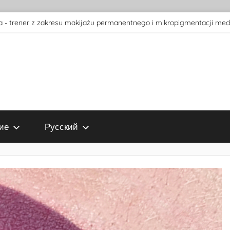
 - trener z zakresu makijażu permanentnego i mikropigmentacji med
ие
Русский