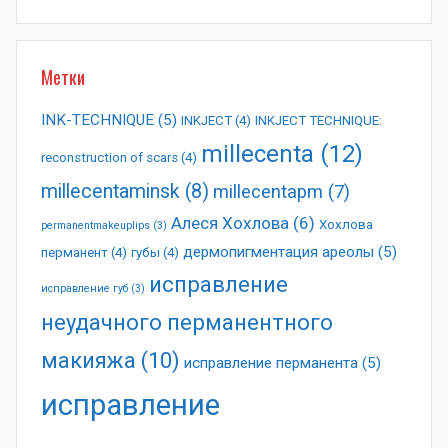
Метки
INK-TECHNIQUE
(5)
INKJECT
(4)
INKJECT TECHNIQUE:
millecenta
(12)
reconstruction of scars
(4)
millecentaminsk
(8)
millecentapm
(7)
Алеся Хохлова
(6)
Хохлова
permanentmakeuplips
(3)
дермопигментация ареолы
(5)
перманент
(4)
губы
(4)
исправление
исправление губ
(3)
неудачного перманентного
макияжа
(10)
исправление перманента
(5)
исправление