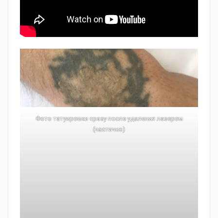
Фото татуировки сразу после удаления лазером
(частично)