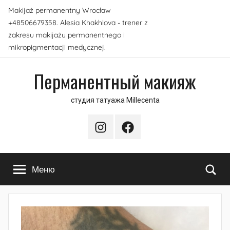
Перейти
Makijaż permanentny Wrocław
к
+48506679358. Alesia Khakhlova - trener z
содержимому
zakresu makijażu permanentnego i
mikropigmentacji medycznej.
Перманентный макияж
студия татуажа Millecenta
Instagram
Facebook
По
Меню