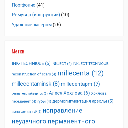
Портфолио
(41)
Ремувер (инструкции)
(10)
Удаление лазером
(26)
Метки
INK-TECHNIQUE
(5)
INKJECT
(4)
INKJECT TECHNIQUE:
millecenta
(12)
reconstruction of scars
(4)
millecentaminsk
(8)
millecentapm
(7)
Алеся Хохлова
(6)
Хохлова
permanentmakeuplips
(3)
дермопигментация ареолы
(5)
перманент
(4)
губы
(4)
исправление
исправление губ
(3)
неудачного перманентного