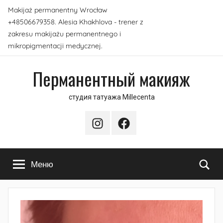
Перейти
Makijaż permanentny Wrocław
к
+48506679358. Alesia Khakhlova - trener z
содержимому
zakresu makijażu permanentnego i
mikropigmentacji medycznej.
Перманентный макияж
студия татуажа Millecenta
Instagram
Facebook
По
Меню