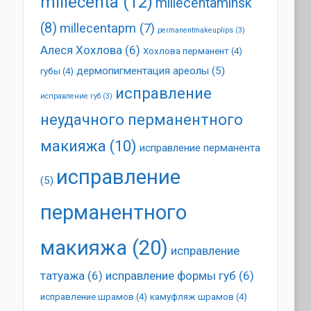
millecenta
(12)
millecentaminsk
(8)
millecentapm
(7)
permanentmakeuplips
(3)
Алеся Хохлова
(6)
Хохлова перманент
(4)
дермопигментация ареолы
(5)
губы
(4)
исправление
исправление губ
(3)
неудачного перманентного
макияжа
(10)
исправление перманента
исправление
(5)
перманентного
макияжа
(20)
исправление
татуажа
(6)
исправление формы губ
(6)
исправление шрамов
(4)
камуфляж шрамов
(4)