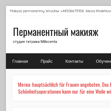
Перейти
Makijaż permanentny Wrocław +48506679358. Alesia Khakhlova
к
содержимому
Перманентный макияж
студия татуажа Millecenta
Главная
Прайс
Контакты
Обучен
Метка:
hauptsächlich für Frauen angeboten. Das 
Schönheitsoperationen kann nur für eine Weile w