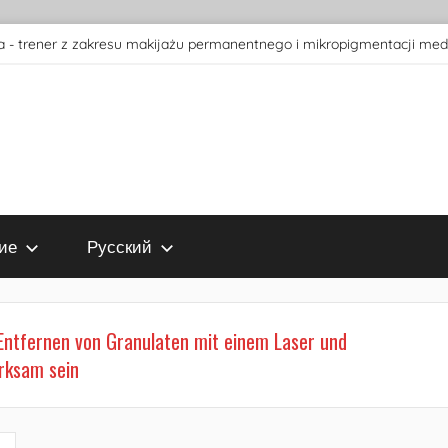
 - trener z zakresu makijażu permanentnego i mikropigmentacji med
ие
Русский
Entfernen von Granulaten mit einem Laser und
irksam sein