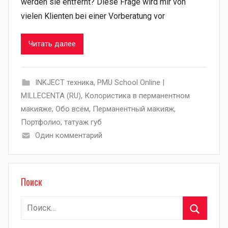
werden sie entfernt? Diese Frage wird mir von
vielen Klienten bei einer Vorberatung vor
Читать далее
INKJECT техника
,
PMU School Online |
MILLECENTA (RU)
,
Колористика в перманентном
макияже
,
Обо всём
,
Перманентный макияж
,
Портфолио
,
татуаж губ
Один комментарий
Поиск
Найти:
Поиск