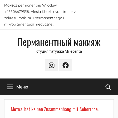
Перейти
Makijaż permanentny Wrocław
к
+48506679358. Alesia Khakhlova - trener z
содержимому
zakresu makijażu permanentnego i
mikropigmentacji medycznej.
Перманентный макияж
студия татуажа Millecenta
Instagram
Facebook
По
Меню
Метка:
hat keinen Zusammenhang mit Seborrhoe.