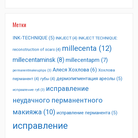
Метки
INK-TECHNIQUE
(5)
INKJECT
(4)
INKJECT TECHNIQUE:
millecenta
(12)
reconstruction of scars
(4)
millecentaminsk
(8)
millecentapm
(7)
Алеся Хохлова
(6)
Хохлова
permanentmakeuplips
(3)
дермопигментация ареолы
(5)
перманент
(4)
губы
(4)
исправление
исправление губ
(3)
неудачного перманентного
макияжа
(10)
исправление перманента
(5)
исправление