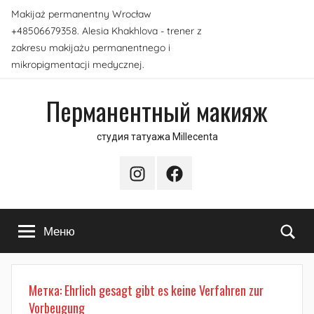
Перейти
Makijaż permanentny Wrocław
к
+48506679358. Alesia Khakhlova - trener z
содержимому
zakresu makijażu permanentnego i
mikropigmentacji medycznej.
Перманентный макияж
студия татуажа Millecenta
Instagram
Facebook
По
Меню
Метка:
Ehrlich gesagt gibt es keine Verfahren zur
Vorbeugung