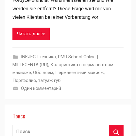
Fordyce-Granulat: Warum entstehen sie und wie
werden sie entfernt? Diese Frage wird mir von
vielen Klienten bei einer Vorberatung vor
Читать далее
INKJECT техника
,
PMU School Online |
MILLECENTA (RU)
,
Колористика в перманентном
макияже
,
Обо всём
,
Перманентный макияж
,
Портфолио
,
татуаж губ
Один комментарий
Поиск
Найти: