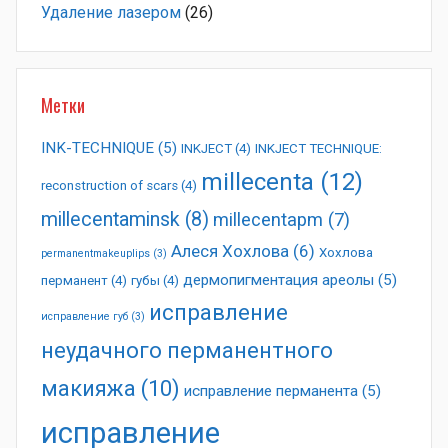
Удаление лазером
(26)
Метки
INK-TECHNIQUE
(5)
INKJECT
(4)
INKJECT TECHNIQUE:
millecenta
(12)
reconstruction of scars
(4)
millecentaminsk
(8)
millecentapm
(7)
Алеся Хохлова
(6)
Хохлова
permanentmakeuplips
(3)
дермопигментация ареолы
(5)
перманент
(4)
губы
(4)
исправление
исправление губ
(3)
неудачного перманентного
макияжа
(10)
исправление перманента
(5)
исправление