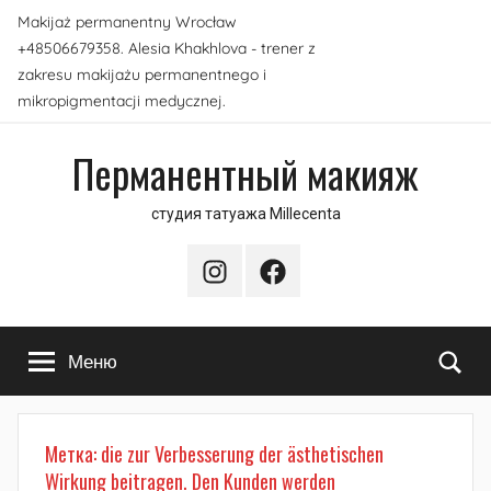
Перейти
Makijaż permanentny Wrocław
к
+48506679358. Alesia Khakhlova - trener z
содержимому
zakresu makijażu permanentnego i
mikropigmentacji medycznej.
Перманентный макияж
студия татуажа Millecenta
Instagram
Facebook
По
Меню
Метка:
die zur Verbesserung der ästhetischen
Wirkung beitragen. Den Kunden werden