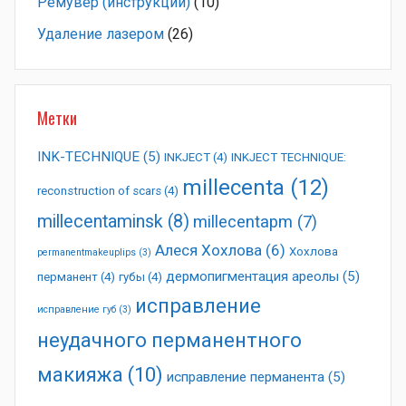
Ремувер (инструкции)
(10)
Удаление лазером
(26)
Метки
INK-TECHNIQUE
(5)
INKJECT
(4)
INKJECT TECHNIQUE:
millecenta
(12)
reconstruction of scars
(4)
millecentaminsk
(8)
millecentapm
(7)
Алеся Хохлова
(6)
Хохлова
permanentmakeuplips
(3)
дермопигментация ареолы
(5)
перманент
(4)
губы
(4)
исправление
исправление губ
(3)
неудачного перманентного
макияжа
(10)
исправление перманента
(5)