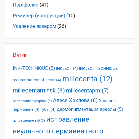
Портфолио
(41)
Ремувер (инструкции)
(10)
Удаление лазером
(26)
Метки
INK-TECHNIQUE
(5)
INKJECT
(4)
INKJECT TECHNIQUE:
millecenta
(12)
reconstruction of scars
(4)
millecentaminsk
(8)
millecentapm
(7)
Алеся Хохлова
(6)
Хохлова
permanentmakeuplips
(3)
дермопигментация ареолы
(5)
перманент
(4)
губы
(4)
исправление
исправление губ
(3)
неудачного перманентного