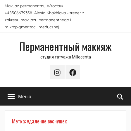
Перейти
Makijaż permanentny Wrocław
к
+48506679358. Alesia Khakhlova - trener z
содержимому
zakresu makijażu permanentnego i
mikropigmentacji medycznej.
Перманентный макияж
студия татуажа Millecenta
Instagram
Facebook
По
Меню
Метка:
удаление веснушек