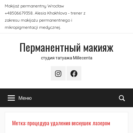
Перейти
Makijaż permanentny Wrocław
к
+48506679358. Alesia Khakhlova - trener z
содержимому
zakresu makijażu permanentnego i
mikropigmentacji medycznej.
Перманентный макияж
студия татуажа Millecenta
Instagram
Facebook
По
Меню
Метка:
процедура удаления веснушек лазером