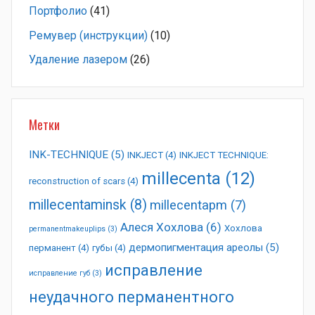
Портфолио
(41)
Ремувер (инструкции)
(10)
Удаление лазером
(26)
Метки
INK-TECHNIQUE
(5)
INKJECT
(4)
INKJECT TECHNIQUE:
millecenta
(12)
reconstruction of scars
(4)
millecentaminsk
(8)
millecentapm
(7)
Алеся Хохлова
(6)
Хохлова
permanentmakeuplips
(3)
дермопигментация ареолы
(5)
перманент
(4)
губы
(4)
исправление
исправление губ
(3)
неудачного перманентного