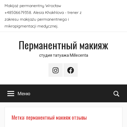
Перейти
Makijaż permanentny Wrocław
к
+48506679358. Alesia Khakhlova - trener z
содержимому
zakresu makijażu permanentnego i
mikropigmentacji medycznej.
Перманентный макияж
студия татуажа Millecenta
Instagram
Facebook
По
Меню
Метка:
перманентный макияж отзывы