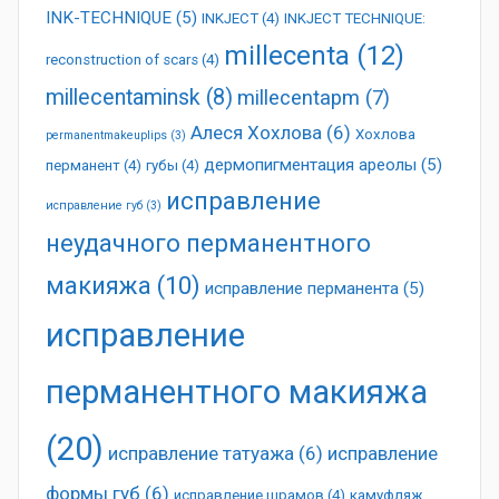
INK-TECHNIQUE
(5)
INKJECT
(4)
INKJECT TECHNIQUE:
millecenta
(12)
reconstruction of scars
(4)
millecentaminsk
(8)
millecentapm
(7)
Алеся Хохлова
(6)
Хохлова
permanentmakeuplips
(3)
дермопигментация ареолы
(5)
перманент
(4)
губы
(4)
исправление
исправление губ
(3)
неудачного перманентного
макияжа
(10)
исправление перманента
(5)
исправление
перманентного макияжа
(20)
исправление татуажа
(6)
исправление
формы губ
(6)
исправление шрамов
(4)
камуфляж