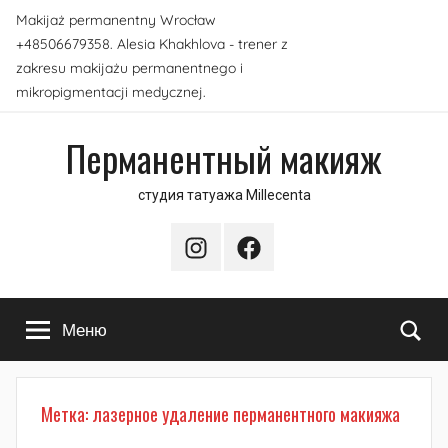
Перейти
Makijaż permanentny Wrocław
к
+48506679358. Alesia Khakhlova - trener z
содержимому
zakresu makijażu permanentnego i
mikropigmentacji medycznej.
Перманентный макияж
студия татуажа Millecenta
Instagram
Facebook
По
Меню
Метка:
лазерное удаление перманентного макияжа