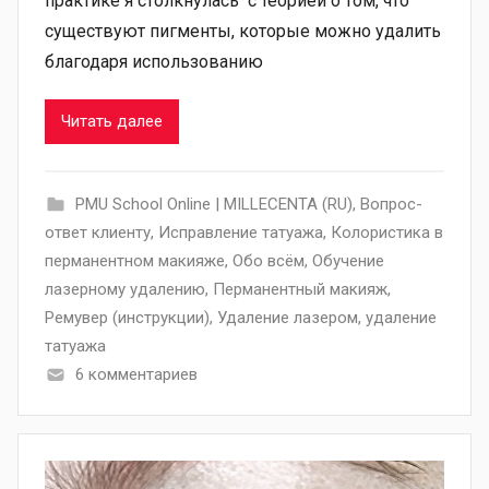
практике я столкнулась с теорией о том, что
существуют пигменты, которые можно удалить
благодаря использованию
Читать далее
PMU School Online | MILLECENTA (RU)
,
Вопрос-
ответ клиенту
,
Исправление татуажа
,
Колористика в
перманентном макияже
,
Обо всём
,
Обучение
лазерному удалению
,
Перманентный макияж
,
Ремувер (инструкции)
,
Удаление лазером
,
удаление
татуажа
6 комментариев