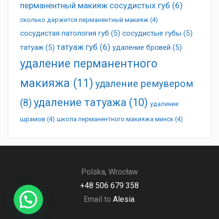
перманентный макияж сосудистых губ
(6)
сколько держится перманентный макияж
(4)
сосудистая патология губ
(5)
сосудистые губы
(5)
татуаж губ
(6)
татуаж
(5)
удаление бровей
(5)
удаление перманентного
макияжа
(11)
удаление ремувером
удаление татуажа
(10)
(8)
удаление
шрамов
(4)
школа перманентного макияжа минск
(4)
Polska, Wrocław
+48 506 679 358
Email to
Alesia
.