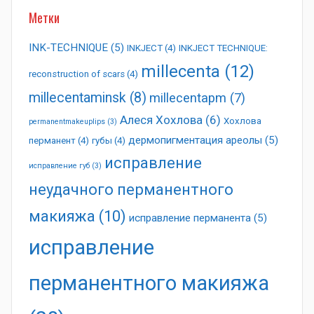
Метки
INK-TECHNIQUE
(5)
INKJECT
(4)
INKJECT TECHNIQUE:
millecenta
(12)
reconstruction of scars
(4)
millecentaminsk
(8)
millecentapm
(7)
Алеся Хохлова
(6)
Хохлова
permanentmakeuplips
(3)
дермопигментация ареолы
(5)
перманент
(4)
губы
(4)
исправление
исправление губ
(3)
неудачного перманентного
макияжа
(10)
исправление перманента
(5)
исправление
перманентного макияжа