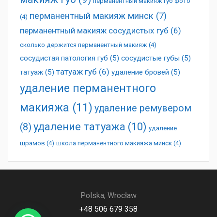
перманентный макияж губ фото
перманентный макияж минск
(7)
(4)
перманентный макияж сосудистых губ
(6)
сколько держится перманентный макияж
(4)
сосудистая патология губ
(5)
сосудистые губы
(5)
татуаж губ
(6)
татуаж
(5)
удаление бровей
(5)
удаление перманентного
макияжа
(11)
удаление ремувером
удаление татуажа
(10)
(8)
удаление
шрамов
(4)
школа перманентного макияжа минск
(4)
Polska, Wrocław
+48 506 679 358