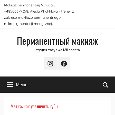
Перейти
Makijaż permanentny Wrocław
к
+48506679358. Alesia Khakhlova - trener z
содержимому
zakresu makijażu permanentnego i
mikropigmentacji medycznej.
Перманентный макияж
студия татуажа Millecenta
Instagram
Facebook
По
Меню
Метка:
как увеличить губы