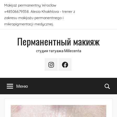
Перейти
Makijaż permanentny Wrocław
к
+48506679358. Alesia Khakhlova - trener z
содержимому
zakresu makijażu permanentnego i
mikropigmentacji medycznej.
Перманентный макияж
студия татуажа Millecenta
Instagram
Facebook
По
Меню