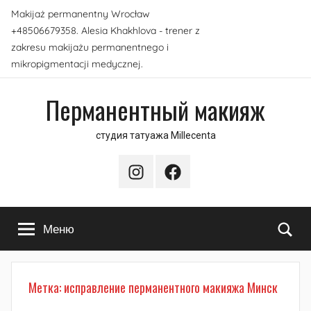
Перейти
Makijaż permanentny Wrocław
к
+48506679358. Alesia Khakhlova - trener z
содержимому
zakresu makijażu permanentnego i
mikropigmentacji medycznej.
Перманентный макияж
студия татуажа Millecenta
Instagram
Facebook
По
Меню
Метка:
исправление перманентного макияжа Минск