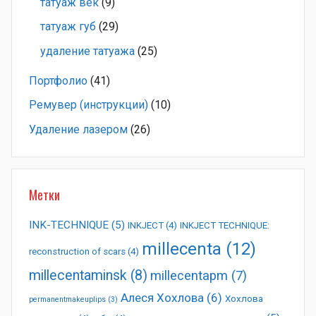
татуаж век
(9)
татуаж губ
(29)
удаление татуажа
(25)
Портфолио
(41)
Ремувер (инструкции)
(10)
Удаление лазером
(26)
Метки
INK-TECHNIQUE
(5)
INKJECT
(4)
INKJECT TECHNIQUE:
millecenta
(12)
reconstruction of scars
(4)
millecentaminsk
(8)
millecentapm
(7)
Алеся Хохлова
(6)
Хохлова
permanentmakeuplips
(3)