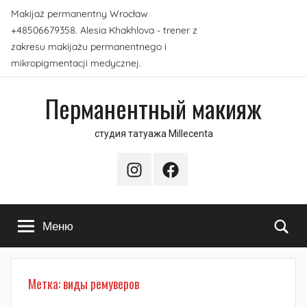
Перейти
Makijaż permanentny Wrocław
к
+48506679358. Alesia Khakhlova - trener z
содержимому
zakresu makijażu permanentnego i
mikropigmentacji medycznej.
Перманентный макияж
студия татуажа Millecenta
Instagram
Facebook
По
Меню
Метка:
виды ремуверов