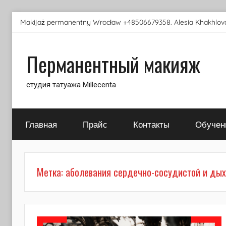
Перейти
Makijaż permanentny Wrocław +48506679358. Alesia Khakhlova
к
содержимому
Перманентный макияж
студия татуажа Millecenta
Главная
Прайс
Контакты
Обучен
Метка:
аболевания сердечно-сосудистой и дых