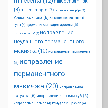
millecenta
(12)
millecentaminsk
(8)
millecentapm
(7)
permanentmakeuplips
(3)
Алеся Хохлова
(6)
Хохлова перманент
(4)
дермопигментация ареолы
(5)
губы
(4)
исправление
исправление губ
(3)
неудачного перманентного
макияжа
(10)
исправление перманента
исправление
(5)
перманентного
макияжа
(20)
исправление
татуажа
(6)
исправление формы губ
(6)
исправление шрамов
(4)
камуфляж шрамов
(4)