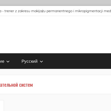
 - trener z zakresu makijażu permanentnego i mikropigmentacji med
ие
Русский
ательной систем