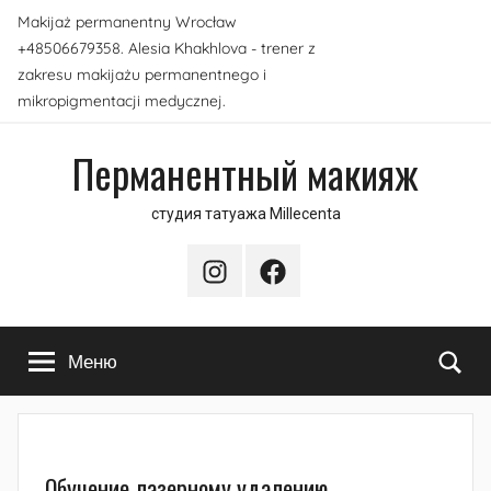
Перейти
Makijaż permanentny Wrocław
к
+48506679358. Alesia Khakhlova - trener z
содержимому
zakresu makijażu permanentnego i
mikropigmentacji medycznej.
Перманентный макияж
студия татуажа Millecenta
Instagram
Facebook
По
Меню
Обучение лазерному удалению