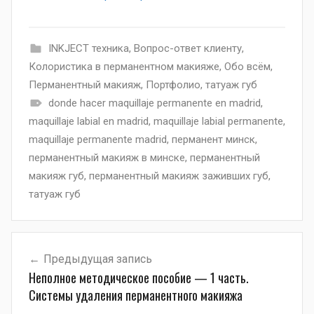
INKJECT техника
,
Вопрос-ответ клиенту
,
Колористика в перманентном макияже
,
Обо всём
,
Перманентный макияж
,
Портфолио
,
татуаж губ
donde hacer maquillaje permanente en madrid
,
maquillaje labial en madrid
,
maquillaje labial permanente
,
maquillaje permanente madrid
,
перманент минск
,
перманентный макияж в минске
,
перманентный
макияж губ
,
перманентный макияж заживших губ
,
татуаж губ
Навигация
Предыдущая запись
по
Неполное методическое пособие — 1 часть.
записям
Системы удаления перманентного макияжа