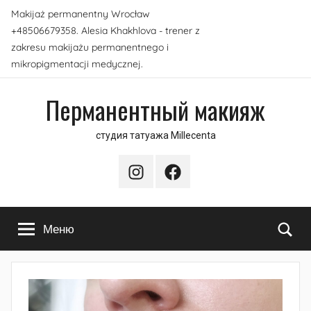
Перейти
Makijaż permanentny Wrocław
к
+48506679358. Alesia Khakhlova - trener z
содержимому
zakresu makijażu permanentnego i
mikropigmentacji medycznej.
Перманентный макияж
студия татуажа Millecenta
Instagram
Facebook
По
Меню