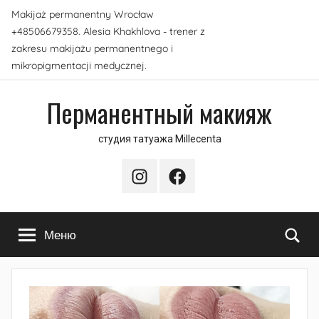
Перейти
Makijaż permanentny Wrocław
к
+48506679358. Alesia Khakhlova - trener z
содержимому
zakresu makijażu permanentnego i
mikropigmentacji medycznej.
Перманентный макияж
студия татуажа Millecenta
Instagram
Facebook
По
Меню