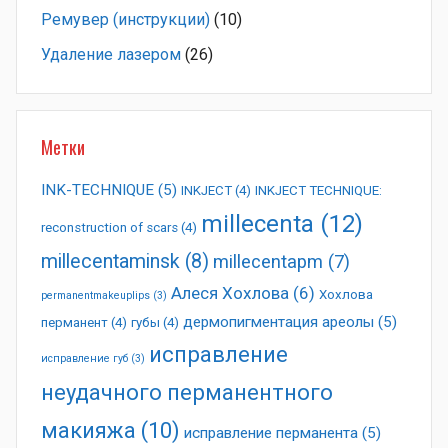
Ремувер (инструкции)
(10)
Удаление лазером
(26)
Метки
INK-TECHNIQUE
(5)
INKJECT
(4)
INKJECT TECHNIQUE:
millecenta
(12)
reconstruction of scars
(4)
millecentaminsk
(8)
millecentapm
(7)
Алеся Хохлова
(6)
Хохлова
permanentmakeuplips
(3)
дермопигментация ареолы
(5)
перманент
(4)
губы
(4)
исправление
исправление губ
(3)
неудачного перманентного
макияжа
(10)
исправление перманента
(5)