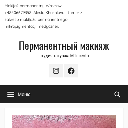
Перейти
Makijaż permanentny Wrocław
к
+48506679358. Alesia Khakhlova - trener z
содержимому
zakresu makijażu permanentnego i
mikropigmentacji medycznej.
Перманентный макияж
студия татуажа Millecenta
Instagram
Facebook
По
Меню