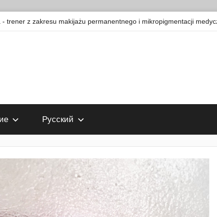
 trener z zakresu makijażu permanentnego i mikropigmentacji medyc
ие
Русский