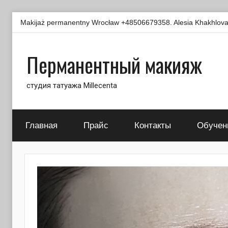
Перейти
Makijaż permanentny Wrocław +48506679358. Alesia Khakhlova -
к
содержимому
Перманентный макияж
студия татуажа Millecenta
Главная
Прайс
Контакты
Обучен