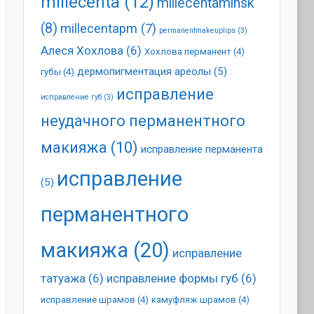
millecenta
(12)
millecentaminsk
(8)
millecentapm
(7)
permanentmakeuplips
(3)
Алеся Хохлова
(6)
Хохлова перманент
(4)
дермопигментация ареолы
(5)
губы
(4)
исправление
исправление губ
(3)
неудачного перманентного
макияжа
(10)
исправление перманента
исправление
(5)
перманентного
макияжа
(20)
исправление
татуажа
(6)
исправление формы губ
(6)
исправление шрамов
(4)
камуфляж шрамов
(4)